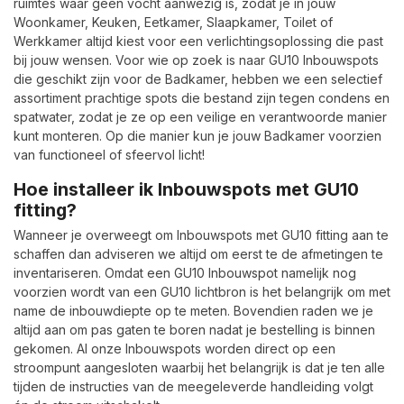
ruimtes waar geen vocht aanwezig is, zodat je in jouw
Woonkamer, Keuken, Eetkamer, Slaapkamer, Toilet of
Werkkamer altijd kiest voor een verlichtingsoplossing die past
bij jouw wensen. Voor wie op zoek is naar GU10 Inbouwspots
die geschikt zijn voor de Badkamer, hebben we een selectief
assortiment prachtige spots die bestand zijn tegen condens en
spatwater, zodat je ze op een veilige en verantwoorde manier
kunt monteren. Op die manier kun je jouw Badkamer voorzien
van functioneel of sfeervol licht!
Hoe installeer ik Inbouwspots met GU10
fitting?
Wanneer je overweegt om Inbouwspots met GU10 fitting aan te
schaffen dan adviseren we altijd om eerst te de afmetingen te
inventariseren. Omdat een GU10 Inbouwspot namelijk nog
voorzien wordt van een GU10 lichtbron is het belangrijk om met
name de inbouwdiepte op te meten. Bovendien raden we je
altijd aan om pas gaten te boren nadat je bestelling is binnen
gekomen. Al onze Inbouwspots worden direct op een
stroompunt aangesloten waarbij het belangrijk is dat je ten alle
tijden de instructies van de meegeleverde handleiding volgt