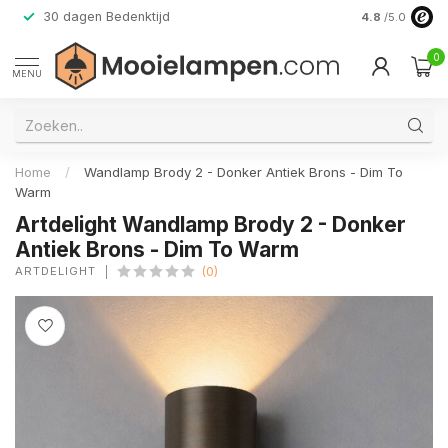
30 dagen Bedenktijd
Verzending do
4.8
/5.0
0
MENU
Home
/
Wandlamp Brody 2 - Donker Antiek Brons - Dim To
Warm
Artdelight Wandlamp Brody 2 - Donker
Antiek Brons - Dim To Warm
ARTDELIGHT
(0)