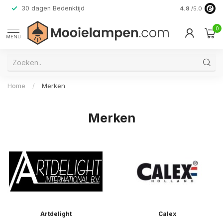
30 dagen Bedenktijd
Verzending do
4.8
/5.0
0
MENU
Home
/
Merken
Merken
Artdelight
Calex