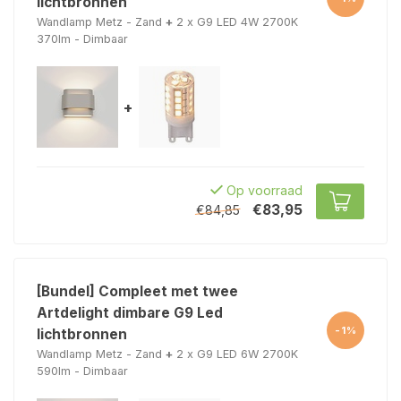
lichtbronnen
Wandlamp Metz - Zand
+
2 x G9 LED 4W 2700K
370lm - Dimbaar
+
Op voorraad
€83,95
€84,85
[Bundel] Compleet met twee
Artdelight dimbare G9 Led
-1%
lichtbronnen
Wandlamp Metz - Zand
+
2 x G9 LED 6W 2700K
590lm - Dimbaar