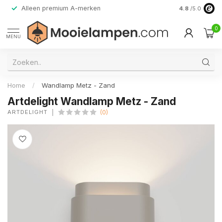
Alleen premium A-merken
4.8
/5.0
0
MENU
Home
/
Wandlamp Metz - Zand
Artdelight Wandlamp Metz - Zand
ARTDELIGHT
(0)