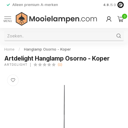
Alleen premium A-merken
4.8
/5.0
0
MENU
Home
/
Hanglamp Osorno - Koper
Artdelight Hanglamp Osorno - Koper
ARTDELIGHT
(0)