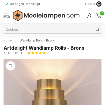
30 dagen Bedenktijd
Verzending do
4.8
/5.0
0
MENU
Home
/
Wandlamp Rolls - Brons
Artdelight Wandlamp Rolls - Brons
ARTDELIGHT
(1)