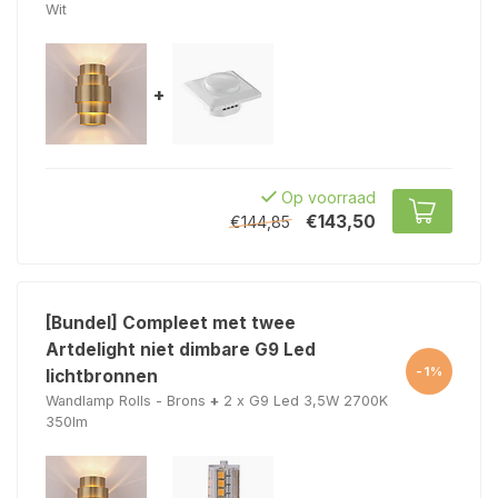
Wit
+
Op voorraad
€143,50
€144,85
[Bundel] Compleet met twee
Artdelight niet dimbare G9 Led
-1%
lichtbronnen
Wandlamp Rolls - Brons
+
2 x G9 Led 3,5W 2700K
350lm