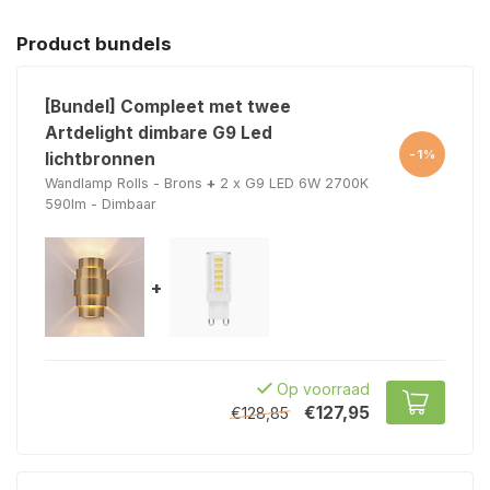
Product bundels
[Bundel] Compleet met twee
Artdelight dimbare G9 Led
-1%
lichtbronnen
Wandlamp Rolls - Brons
+
2 x G9 LED 6W 2700K
590lm - Dimbaar
+
Op voorraad
€127,95
€128,85