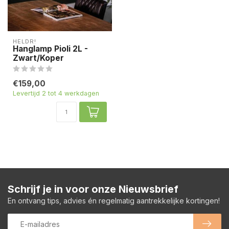
HELDR!
Hanglamp Pioli 2L -
Zwart/Koper
€159,00
Levertijd 2 tot 4 werkdagen
Schrijf je in voor onze Nieuwsbrief
En ontvang tips, advies én regelmatig aantrekkelijke kortingen!