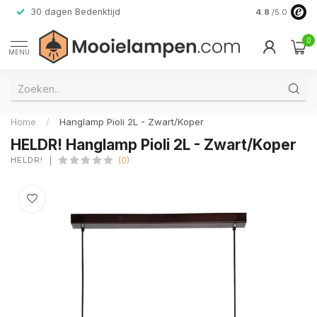
30 dagen Bedenktijd
Verzending do
4.8
/5.0
0
MENU
Home
/
Hanglamp Pioli 2L - Zwart/Koper
HELDR! Hanglamp Pioli 2L - Zwart/Koper
HELDR!
(0)