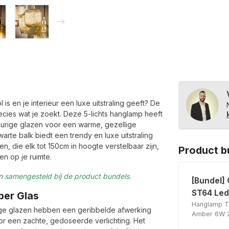
is en je interieur een luxe uitstraling geeft? De
ecies wat je zoekt. Deze 5-lichts hanglamp heeft
eurige glazen voor een warme, gezellige
rte balk biedt een trendy en luxe uitstraling
pen, die elk tot 150cm in hoogte verstelbaar zijn,
Product b
n op je ruimte.
ijn samengesteld bij de product bundels.
[Bundel]
ST64 Led
ber Glas
Hanglamp T
ige glazen hebben een geribbelde afwerking
Amber 6W 2
oor een zachte, gedoseerde verlichting. Het