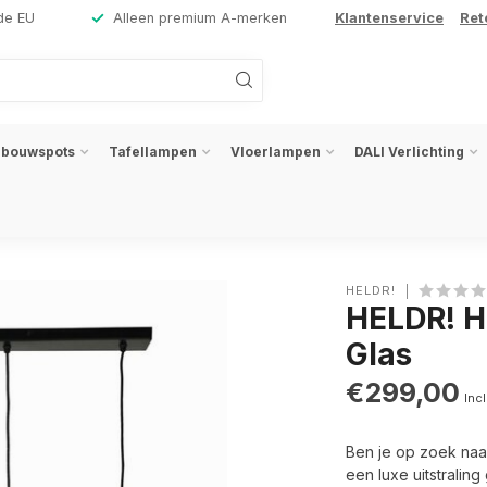
de EU
Alleen premium A-merken
Klantenservice
Ret
nbouwspots
Tafellampen
Vloerlampen
DALI Verlichting
HELDR!
HELDR! H
Glas
€299,00
Incl
Ben je op zoek naar 
een luxe uitstralin