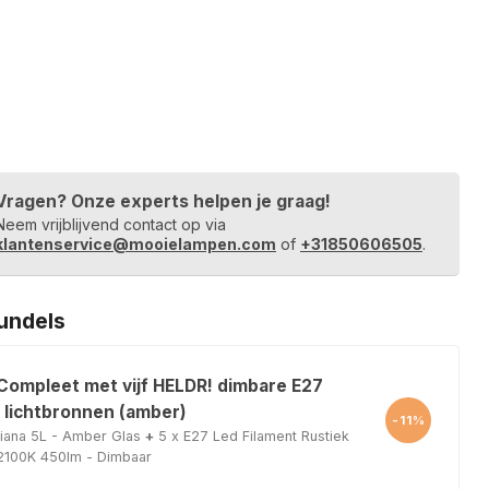
Vragen? Onze experts helpen je graag!
Neem vrijblijvend contact op via
klantenservice@mooielampen.com
of
+31850606505
.
undels
 Compleet met vijf HELDR! dimbare E27
 lichtbronnen (amber)
-11%
iana 5L - Amber Glas
+
5 x E27 Led Filament Rustiek
100K 450lm - Dimbaar