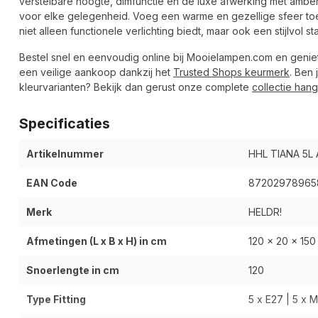
verstelbare hoogte, dimfunctie en de luxe afwerking met amber
voor elke gelegenheid. Voeg een warme en gezellige sfeer toe 
niet alleen functionele verlichting biedt, maar ook een stijlvol st
Bestel snel en eenvoudig online bij Mooielampen.com en geniet 
een veilige aankoop dankzij het
Trusted Shops keurmerk
. Ben 
kleurvarianten? Bekijk dan gerust onze complete
collectie han
Specificaties
Artikelnummer
HHL TIANA 5L
EAN Code
87202978965
Merk
HELDR!
Afmetingen (L x B x H) in cm
120 x 20 x 150 
Snoerlengte in cm
120
Type Fitting
5 x E27 | 5 x M