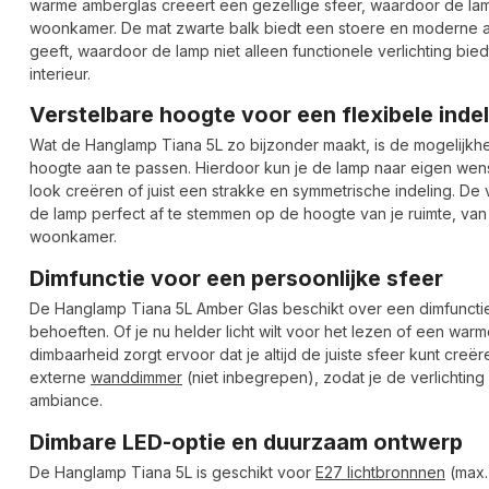
warme amberglas creëert een gezellige sfeer, waardoor de lamp 
woonkamer. De mat zwarte balk biedt een stoere en moderne afw
geeft, waardoor de lamp niet alleen functionele verlichting biedt
interieur.
Verstelbare hoogte voor een flexibele indel
Wat de Hanglamp Tiana 5L zo bijzonder maakt, is de mogelijkhe
hoogte aan te passen. Hierdoor kun je de lamp naar eigen we
look creëren of juist een strakke en symmetrische indeling. De 
de lamp perfect af te stemmen op de hoogte van je ruimte, van 
woonkamer.
Dimfunctie voor een persoonlijke sfeer
De Hanglamp Tiana 5L Amber Glas beschikt over een dimfunctie,
behoeften. Of je nu helder licht wilt voor het lezen of een wa
dimbaarheid zorgt ervoor dat je altijd de juiste sfeer kunt creë
externe
wanddimmer
(niet inbegrepen), zodat je de verlichti
ambiance.
Dimbare LED-optie en duurzaam ontwerp
De Hanglamp Tiana 5L is geschikt voor
E27 lichtbronnnen
(max.