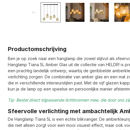
Productomschrijving
Ben je op zoek naar een hanglamp die zowel stijlvol als sfeervol 
Hanglamp Tiana 5L Amber Glas uit de collectie van HELDR! is pr
een prachtig landelijk ontwerp, waarbij de geribbelde amberkl
verlichting zorgen. De combinatie van amber glas en een mat zwa
die in verschillende interieurstijlen past. Met de vijf glazen kap
kun je de lamp op een speelse en persoonlijke manier afstemme
Tip: Bestel direct bijpassende lichtbronnen mee, die door ons z
Sfeervolle verlichting met ambachtelijk Am
De Hanglamp Tiana 5L is een echte blikvanger. De amberkleur
die niet alleen zorgt voor een mooi visueel effect, maar ook v