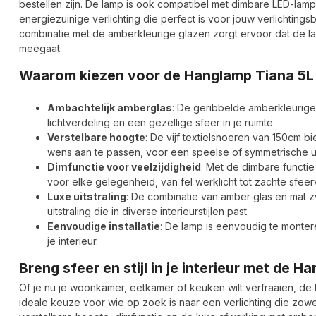
bestellen zijn. De lamp is ook compatibel met dimbare LED-lam
energiezuinige verlichting die perfect is voor jouw verlichting
combinatie met de amberkleurige glazen zorgt ervoor dat de la
meegaat.
Waarom kiezen voor de Hanglamp Tiana 5L
Ambachtelijk amberglas
: De geribbelde amberkleurig
lichtverdeling en een gezellige sfeer in je ruimte.
Verstelbare hoogte
: De vijf textielsnoeren van 150cm 
wens aan te passen, voor een speelse of symmetrische uit
Dimfunctie voor veelzijdigheid
: Met de dimbare functie
voor elke gelegenheid, van fel werklicht tot zachte sfeerv
Luxe uitstraling
: De combinatie van amber glas en mat z
uitstraling die in diverse interieurstijlen past.
Eenvoudige installatie
: De lamp is eenvoudig te monteren
je interieur.
Breng sfeer en stijl in je interieur met de
Of je nu je woonkamer, eetkamer of keuken wilt verfraaien, d
ideale keuze voor wie op zoek is naar een verlichting die zowel 