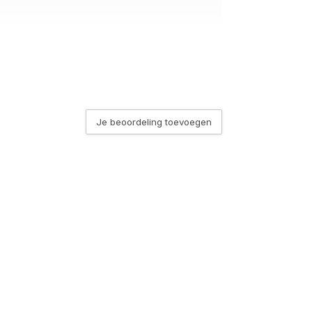
Je beoordeling toevoegen
n de Lichtbron keuze
n de Lichtbron keuze
t
n de Lichtbron keuze