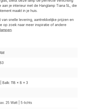
glas, biedt deze lamp de perfecte verlichting
aan je interieur met de Hanglamp Tiana 5L, die
atement maakt in je huis.
van snelle levering, aantrekkelijke prijzen en
je op zoek naar meer inspiratie of andere
glampen
.
 AM
83
| Balk: 118 x 8 x 3
ax. 25 Watt | 5-lichts