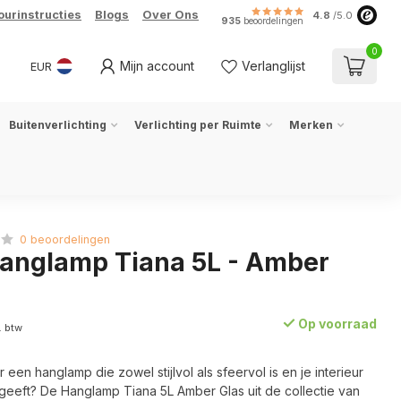
ourinstructies
Blogs
Over Ons
4.8
/5.0
935
beoordelingen
0
Mijn account
Verlanglijst
EUR
Buitenverlichting
Verlichting per Ruimte
Merken
0 beoordelingen
anglamp Tiana 5L - Amber
Op voorraad
. btw
een hanglamp die zowel stijlvol als sfeervol is en je interieur
g geeft? De Hanglamp Tiana 5L Amber Glas uit de collectie van