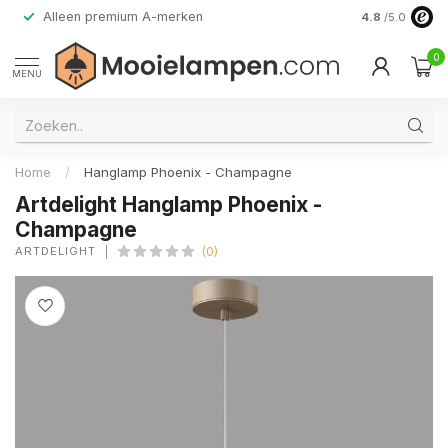
Alleen premium A-merken
4.8
/5.0
0
MENU
Home
/
Hanglamp Phoenix - Champagne
Artdelight Hanglamp Phoenix -
Champagne
ARTDELIGHT
(0)