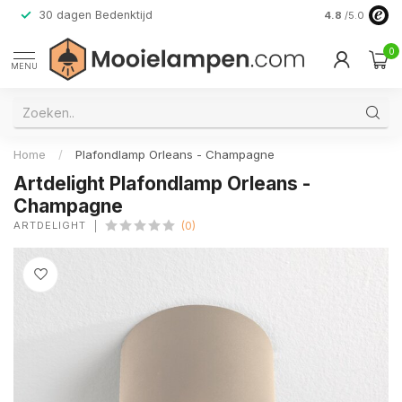
30 dagen Bedenktijd
Verzending do
4.8
/5.0
0
MENU
Home
/
Plafondlamp Orleans - Champagne
Artdelight Plafondlamp Orleans -
Champagne
ARTDELIGHT
(0)