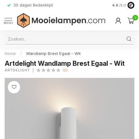
30 dagen Bedenktijd
Verzending do
4.8
/5.0
0
MENU
Home
/
Wandlamp Brest Egaal - Wit
Artdelight Wandlamp Brest Egaal - Wit
ARTDELIGHT
(0)