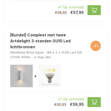
Op voorraad
€57,95
€58,85
[Bundel] Compleet met twee
Artdelight 3-standen GU10 Led
-2%
lichtbronnen
Wandlamp Brest Egaal - Wit
+
2 x GU10 Led 5W
2700K 400lm - 3-stap-dim
+
Op voorraad
€59,95
€60,85