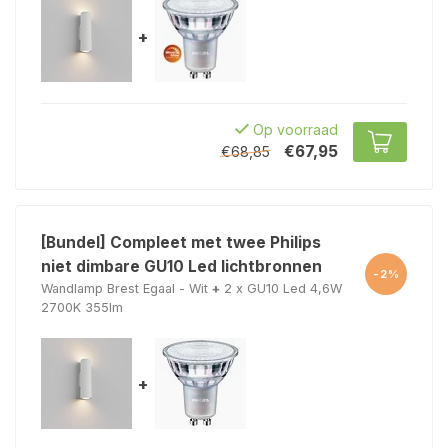
+
Op voorraad
€67,95
€68,85
[Bundel] Compleet met twee Philips
niet dimbare GU10 Led lichtbronnen
-2%
Wandlamp Brest Egaal - Wit
+
2 x GU10 Led 4,6W
2700K 355lm
+