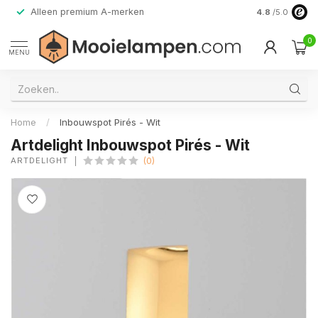
Alleen premium A-merken
4.8
/5.0
0
MENU
Home
/
Inbouwspot Pirés - Wit
Artdelight Inbouwspot Pirés - Wit
ARTDELIGHT
(0)