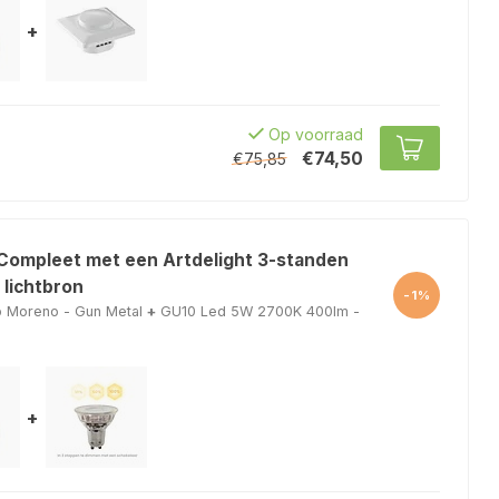
+
Op voorraad
€74,50
€75,85
 Compleet met een Artdelight 3-standen
 lichtbron
-1%
p Moreno - Gun Metal
+
GU10 Led 5W 2700K 400lm -
+