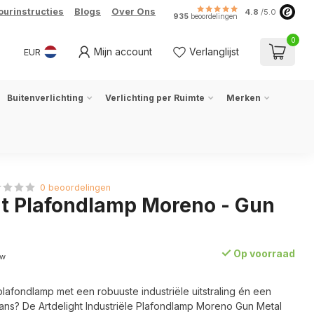
ourinstructies
Blogs
Over Ons
4.8
/5.0
935
beoordelingen
0
Mijn account
Verlanglijst
EUR
Buitenverlichting
Verlichting per Ruimte
Merken
0 beoordelingen
ht Plafondlamp Moreno - Gun
Op voorraad
tw
afondlamp met een robuuste industriële uitstraling én een
ans? De Artdelight Industriële Plafondlamp Moreno Gun Metal