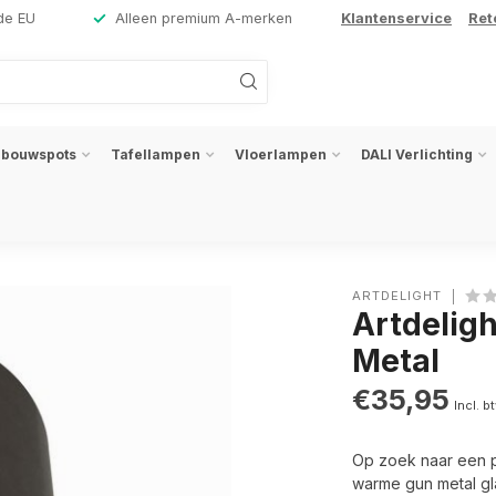
de EU
Alleen premium A-merken
Klantenservice
Ret
nbouwspots
Tafellampen
Vloerlampen
DALI Verlichting
ARTDELIGHT
Artdelig
Metal
€35,95
Incl. b
Op zoek naar een pl
warme gun metal gl