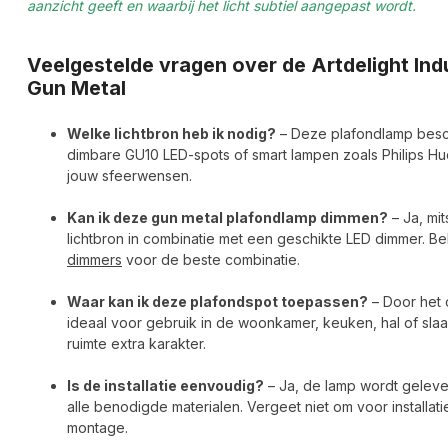
aanzicht geeft en waarbij het licht subtiel aangepast wordt.
Veelgestelde vragen over de Artdelight In
Gun Metal
Welke lichtbron heb ik nodig?
– Deze plafondlamp beschi
dimbare GU10 LED-spots of smart lampen zoals Philips Hue.
jouw sfeerwensen.
Kan ik deze gun metal plafondlamp dimmen?
– Ja, mi
lichtbron in combinatie met een geschikte LED dimmer. B
dimmers
voor de beste combinatie.
Waar kan ik deze plafondspot toepassen?
– Door het 
ideaal voor gebruik in de woonkamer, keuken, hal of sla
ruimte extra karakter.
Is de installatie eenvoudig?
– Ja, de lamp wordt geleve
alle benodigde materialen. Vergeet niet om voor installat
montage.