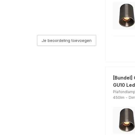
s / Grijs)
n de Lichtbron keuze
Je beoordeling toevoegen
n de Lichtbron keuze
[Bundel]
t
GU10 Led 
n de Lichtbron keuze
Plafondlam
450lm - Di