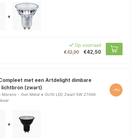
+
Op voorraad
€42,50
€42,90
 Compleet met een Artdelight dimbare
lichtbron (zwart)
-1%
p Moreno - Gun Metal
+
GU10 LED Zwart 5W 2700K
mbaar
+