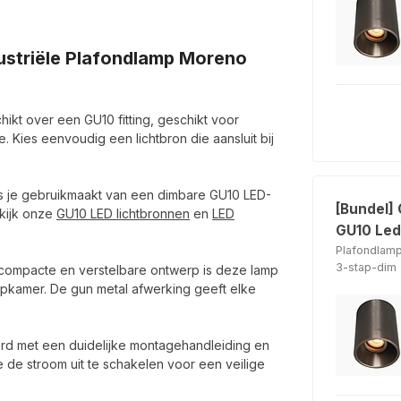
dustriële Plafondlamp Moreno
kt over een GU10 fitting, geschikt voor
 Kies eenvoudig een lichtbron die aansluit bij
ts je gebruikmaakt van een dimbare GU10 LED-
[Bundel]
ekijk onze
GU10 LED lichtbronnen
en
LED
GU10 Led
Plafondlam
3-stap-dim
compacte en verstelbare ontwerp is deze lamp
apkamer. De gun metal afwerking geeft elke
rd met een duidelijke montagehandleiding en
ie de stroom uit te schakelen voor een veilige