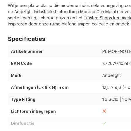
Wil je een plafondlamp die moderne industriële vormgeving com
de Artdelight Industriële Plafondlamp Moreno Gun Metal eenvou
snelle levering, scherpe prijzen en het
Trusted Shops keurmer
inspireren door onze ruime
plafondlampen collectie
en ontdek st
Specificaties
Artikelnummer
PL MORENO L
EAN Code
872070110282
Merk
Artdelight
Afmetingen (L x B x H) in cm
12,5 x 9,6 (H x
Type Fitting
1 x GU10 | 1 x M
Lichtbron inbegrepen
Dimfunctie