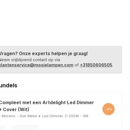
Vragen? Onze experts helpen je graag!
Neem vrijblijvend contact op via
klantenservice@mooielampen.com
of
+31850606505
.
undels
 Compleet met een Artdelight Led Dimmer
 Cover (Wit)
-2%
p Moreno - Gun Metal
+
Led Dimmer 3-200W - Wit