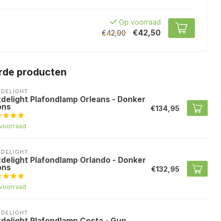
Op voorraad
€42,50
€42,90
rde producten
TDELIGHT
tdelight Plafondlamp Orleans - Donker
ons
€134,95
voorraad
TDELIGHT
tdelight Plafondlamp Orlando - Donker
ons
€132,95
voorraad
TDELIGHT
tdelight Plafondlamp Costa - Gun