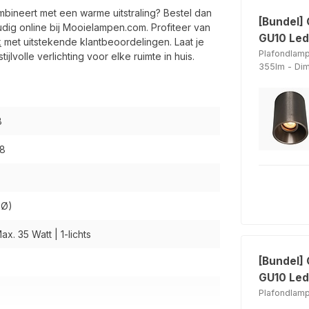
bineert met een warme uitstraling? Bestel dan
[Bundel]
dig online bij Mooielampen.com. Profiteer van
GU10 Led
k
met uitstekende klantbeoordelingen. Laat je
Plafondlam
ijlvolle verlichting voor elke ruimte in huis.
355lm - Di
B
8
 Ø)
ax. 35 Watt | 1-lichts
[Bundel] 
GU10 Led
Plafondlam