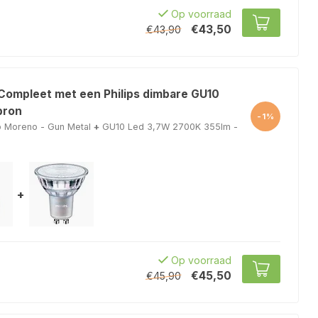
Op voorraad
€43,50
€43,90
 Compleet met een Philips dimbare GU10
bron
-1%
p Moreno - Gun Metal
+
GU10 Led 3,7W 2700K 355lm -
+
Op voorraad
€45,50
€45,90