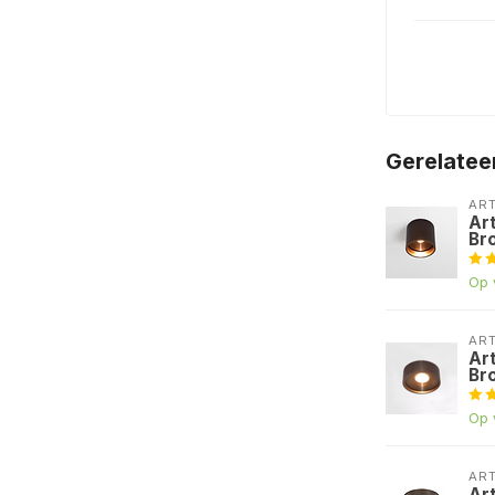
Gerelatee
AR
Ar
Br
Op 
AR
Ar
Br
Op 
AR
Ar