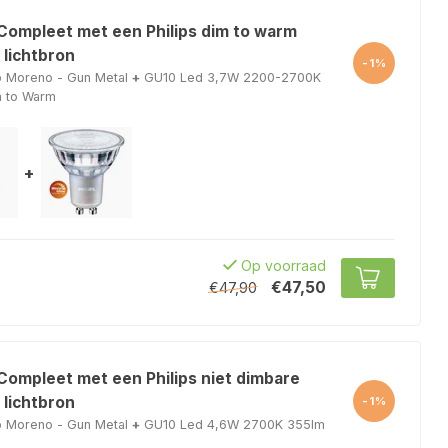
 Compleet met een Philips dim to warm
 lichtbron
-1%
p Moreno - Gun Metal
+
GU10 Led 3,7W 2200-2700K
m to Warm
+
Op voorraad
€47,50
€47,90
Compleet met een Philips niet dimbare
 lichtbron
-1%
p Moreno - Gun Metal
+
GU10 Led 4,6W 2700K 355lm