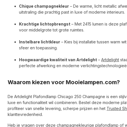
Chique champagnekleur
– De warme, licht metallic afw
uitstraling die prachtig past in luxe of moderne interieurs.
Krachtige lichtopbrengst
– Met 2415 lumen is deze plafo
voor middelgrote tot grote ruimtes.
Instelbare lichtkleur
– Kies bij installatie tussen warm 
sfeer en toepassing.
Hoogwaardige kwaliteit van Artdelight
–
Artdelight
sta
perfecte afwerking en moderne verlichtingstechnologieën
Waarom kiezen voor Mooielampen.com?
De Artdelight Plafondlamp Chicago 250 Champagne is een stijlvo
luxe en functionaliteit wil combineren. Bestel deze moderne 
profiteer van snelle levering, scherpe prijzen en het
Trusted S
klanttevredenheid.
Heb je vragen over deze champagnekleurige plafondlamp of wi