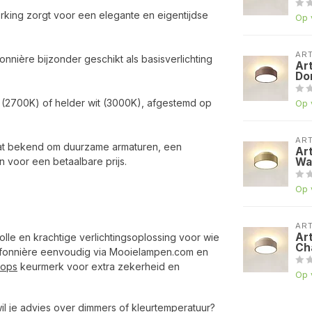
erking zorgt voor een elegante en eigentijdse
Op 
AR
nnière bijzonder geschikt als basisverlichting
Ar
Do
wit (2700K) of helder wit (3000K), afgestemd op
Op 
AR
at bekend om duurzame armaturen, een
Ar
 voor een betaalbare prijs.
Wa
Op 
AR
Ar
lle en krachtige verlichtingsoplossing voor wie
Ch
plafonnière eenvoudig via Mooielampen.com en
hops
keurmerk voor extra zekerheid en
Op 
l je advies over dimmers of kleurtemperatuur?