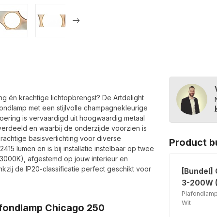
ng én krachtige lichtopbrengst? De Artdelight
ndlamp met een stijlvolle champagnekleurige
oering is vervaardigd uit hoogwaardig metaal
 verdeeld en waarbij de onderzijde voorzien is
krachtige basisverlichting voor diverse
Product b
415 lumen en is bij installatie instelbaar op twee
(3000K), afgestemd op jouw interieur en
ij de IP20-classificatie perfect geschikt voor
[Bundel]
3-200W (
Plafondlam
Wit
lafondlamp Chicago 250