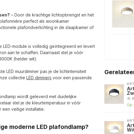
ssen?
– Door de krachtige lichtopbrengst en het
plafonnière perfect als woonkamer
ctionele plafondverlichting in de slaapkamer of
e LED-module is volledig geïntegreerd en levert
ron aan te schaffen. Daarnaast stel je vóór
3000K (helder wit).
Gerelatee
te LED muurdimmer pas je de lichtintensiteit
onze collectie
LED dimmers
voor een passende
AR
Ar
Zw
ondlamp wordt geleverd met duidelijke
kelaar stel je de kleurtemperatuur in vóór
Op 
en veilige installatie.
AR
Ar
ige moderne LED plafondlamp?
Wi