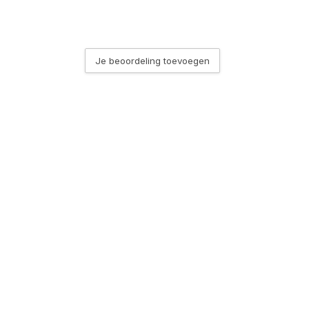
15 Lumen
Je beoordeling toevoegen
elvin - Warm Wit
t