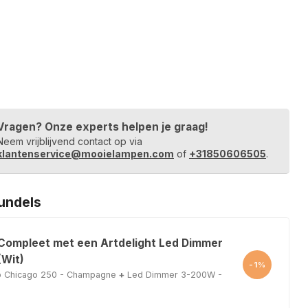
Vragen? Onze experts helpen je graag!
Neem vrijblijvend contact op via
klantenservice@mooielampen.com
of
+31850606505
.
undels
 Compleet met een Artdelight Led Dimmer
Wit)
-1%
p Chicago 250 - Champagne
+
Led Dimmer 3-200W -