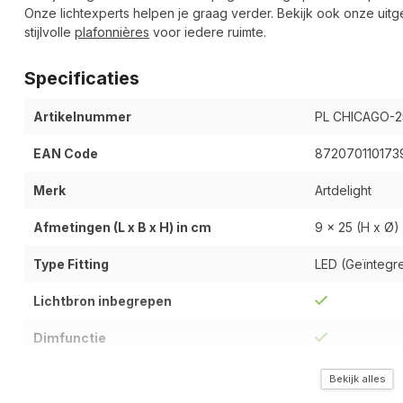
Onze lichtexperts helpen je graag verder. Bekijk ook onze uit
stijlvolle
plafonnières
voor iedere ruimte.
Specificaties
Artikelnummer
PL CHICAGO-2
EAN Code
872070110173
Merk
Artdelight
Afmetingen (L x B x H) in cm
9 x 25 (H x Ø)
Type Fitting
LED (Geïntegree
Lichtbron inbegrepen
Dimfunctie
Type Materiaal
Metaal / Kunsts
Bekijk alles