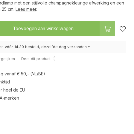
ndlamp met een stijlvolle champagnekleurige afwerking en een
n 25 cm.
Lees meer
.
Toevoegen aan winkelwagen
n vóór 14.30 besteld, dezelfde dag verzonden!*
gelijken
Deel dit product
ng vanaf € 50,- (NL/BE)
ktijd
r heel de EU
 A-merken