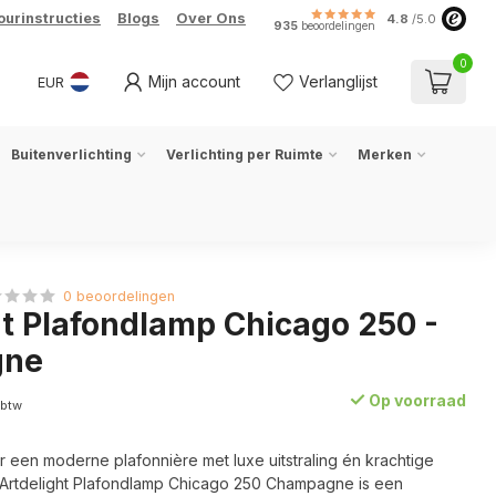
ourinstructies
Blogs
Over Ons
4.8
/5.0
935
beoordelingen
0
Mijn account
Verlanglijst
EUR
Buitenverlichting
Verlichting per Ruimte
Merken
0 beoordelingen
ht Plafondlamp Chicago 250 -
gne
Op voorraad
 btw
 een moderne plafonnière met luxe uitstraling én krachtige
 Artdelight Plafondlamp Chicago 250 Champagne is een