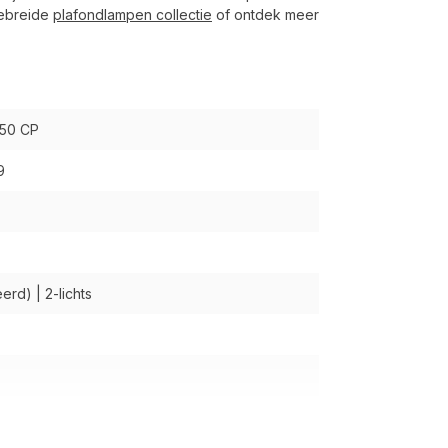
gebreide
plafondlampen collectie
of ontdek meer
50 CP
9
rd) | 2-lichts
tof