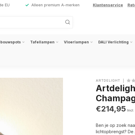
de EU
Alleen premium A-merken
Klantenservice
Ret
nbouwspots
Tafellampen
Vloerlampen
DALI Verlichting
ARTDELIGHT
Artdelig
Champa
€214,95
Incl.
Ben je op zoek naar
lichtopbrengst? De