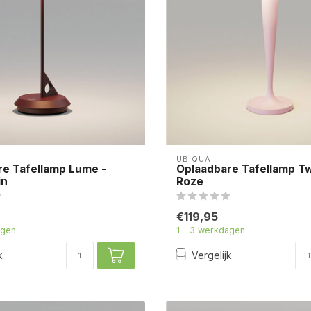
UBIQUA
re Tafellamp Lume -
Oplaadbare Tafellamp Tw
in
Roze
€119,95
agen
1 - 3 werkdagen
k
Vergelijk