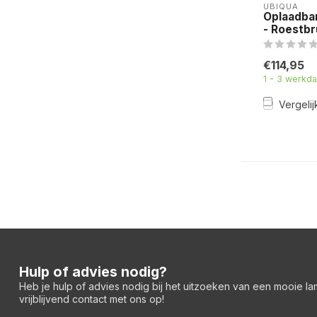
UBIQUA
Oplaadba
- Roestbr
€114,95
1 - 3 werkd
Vergelij
Hulp of advies nodig?
Heb je hulp of advies nodig bij het uitzoeken van een mooie l
vrijblijvend contact met ons op!