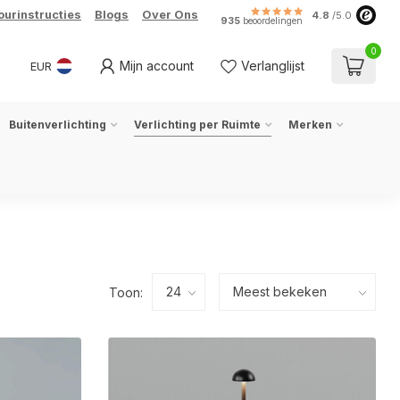
ourinstructies
Blogs
Over Ons
4.8
/5.0
935
beoordelingen
0
Mijn account
Verlanglijst
EUR
Buitenverlichting
Verlichting per Ruimte
Merken
Toon: