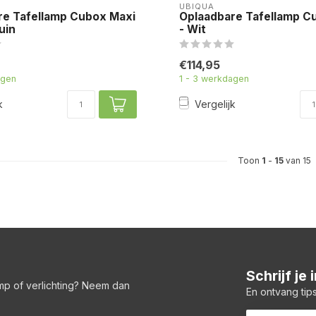
UBIQUA
re Tafellamp Cubox Maxi
Oplaadbare Tafellamp C
uin
- Wit
€114,95
agen
1 - 3 werkdagen
k
Vergelijk
Toon
1
-
15
van 15
Schrijf je
amp of verlichting? Neem dan
En ontvang tips