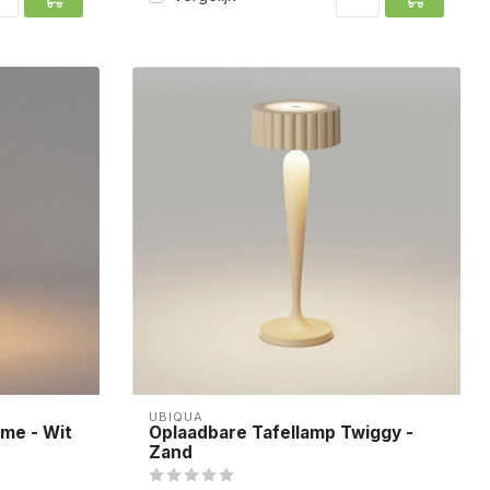
UBIQUA
me - Wit
Oplaadbare Tafellamp Twiggy -
Zand