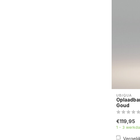
UBIQUA
Oplaadba
Goud
€119,95
1 - 3 werkd
Vergelij