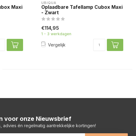
UBIQUA
ubox Maxi
Oplaadbare Tafellamp Cubox Maxi
- Zwart
€114,95
1 - 3 werkdagen
Vergelijk
 in voor onze Nieuwsbrief
, advies én regelmatig aantrekkelijke kortingen!