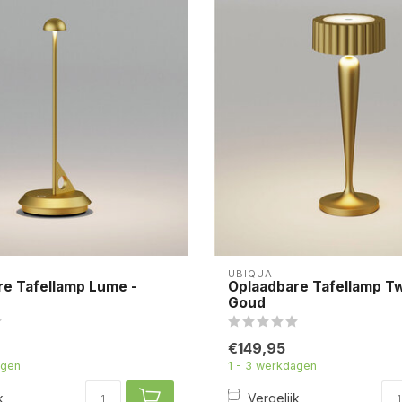
UBIQUA
re Tafellamp Lume -
Oplaadbare Tafellamp Tw
Goud
€149,95
agen
1 - 3 werkdagen
k
Vergelijk