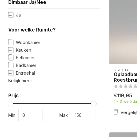
Dimbaar Ja/Nee
Ja
Voor welke Ruimte?
Woonkamer
Keuken
Eetkamer
Badkamer
UBIQUA
Entreehal
Oplaadba
Roestbru
Bekijk meer
€119,95
Prijs
1 - 3 werkd
Vergelij
Min
Max