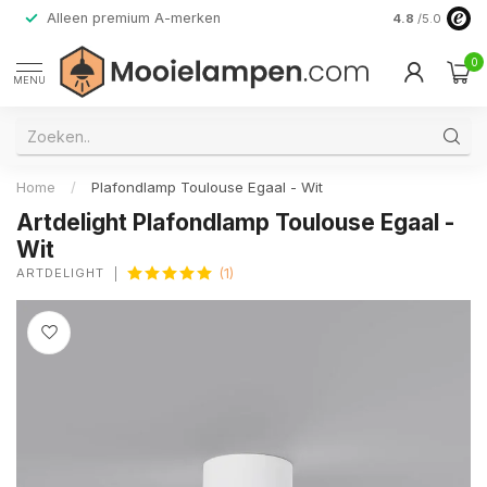
Alleen premium A-merken
4.8
/5.0
0
MENU
Home
/
Plafondlamp Toulouse Egaal - Wit
Artdelight Plafondlamp Toulouse Egaal -
Wit
ARTDELIGHT
(1)