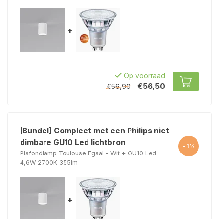
+
Op voorraad
€56,50
€56,90
[Bundel] Compleet met een Philips niet
dimbare GU10 Led lichtbron
-1%
Plafondlamp Toulouse Egaal - Wit
+
GU10 Led
4,6W 2700K 355lm
+