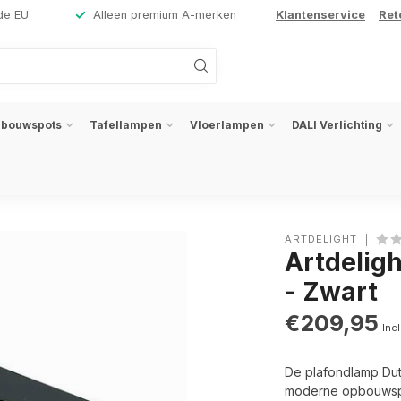
de EU
Alleen premium A-merken
Klantenservice
Ret
nbouwspots
Tafellampen
Vloerlampen
DALI Verlichting
ARTDELIGHT
Artdelig
- Zwart
€209,95
Incl
De plafondlamp Dut
moderne opbouwspo