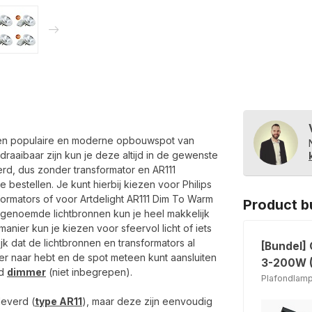
 een populaire en moderne opbouwspot van
raaibaar zijn kun je deze altijd in de gewenste
erd, dus zonder transformator en AR111
 bestellen. Je kunt hierbij kiezen voor Philips
formators of voor Artdelight AR111 Dim To Warm
Product b
 genoemde lichtbronnen kun je heel makkelijk
ier kun je kiezen voor sfeervol licht of iets
ijk dat de lichtbronnen en transformators al
[Bundel]
er naar hebt en de spot meteen kunt aansluiten
3-200W (
ed
dimmer
(niet inbegrepen).
Plafondlamp
leverd (
type AR11
), maar deze zijn eenvoudig