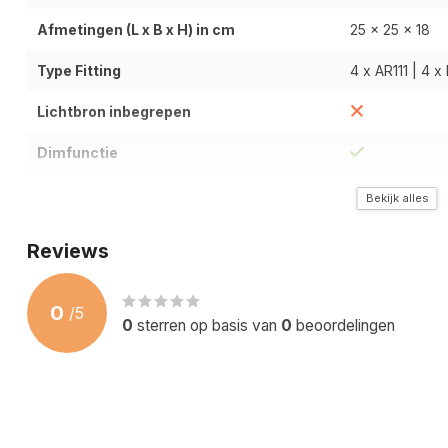
Afmetingen (L x B x H) in cm
25 x 25 x 18
Type Fitting
4 x AR111 | 4 x
Lichtbron inbegrepen
Dimfunctie
Type Materiaal
Metaal
Bekijk alles
Kleur / Uitvoering
Zwart
Reviews
Wattage / Lichtopbrengt (Lumen)
Afhankelijk va
0
/
5
Kleurtemperatuur (Kelvin)
Afhankelijk va
0
sterren op basis van
0
beoordelingen
Past over Centraaldoos
IP-Waarde
IP20 | Stofdich
Garantietermijn
2 Jaar