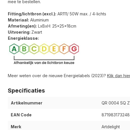
mee te bestellen.
Fitting/lichtbron (excl.):
AR111/ 50W max. / 4-lichts
Materiaal:
Aluminium
Afmeting(en):
LxBxH: 25x25x18cm
Uitvoering:
Zwart
Energieklasse:
Meer weten over de nieuwe Energielabels (2023)?
Klik dan hier
Specificaties
Artikelnummer
QR 0004 SQ 
EAN Code
871983173248
Merk
Artdelight