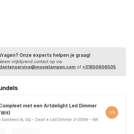
Vragen? Onze experts helpen je graag!
Neem vrijblijvend contact op via
klantenservice@mooielampen.com
of
+31850606505
.
undels
 Compleet met een Artdelight Led Dimmer
Wit)
-1%
 Dutchess 4L SQ - Zwart
+
Led Dimmer 3-200W - Wit