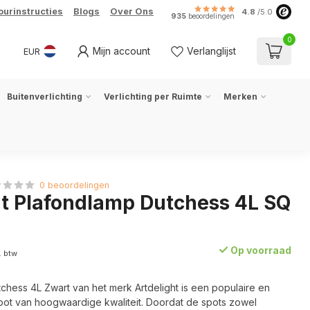
ourinstructies
Blogs
Over Ons
4.8
/5.0
935
beoordelingen
0
Mijn account
Verlanglijst
EUR
Buitenverlichting
Verlichting per Ruimte
Merken
0 beoordelingen
ht Plafondlamp Dutchess 4L SQ
Op voorraad
. btw
chess 4L Zwart van het merk Artdelight is een populaire en
t van hoogwaardige kwaliteit. Doordat de spots zowel