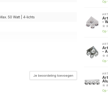
Op 
AR
 Max. 50 Watt | 4-lichts
Ar
- W
Op 
AR
Ar
- 
Op 
n de Lichtbron keuze
AR
Je beoordeling toevoegen
n de Lichtbron keuze
Ar
Al
Op 
t