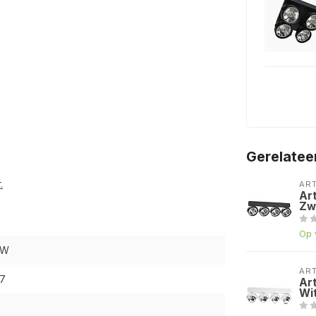
Gerelatee
.
AR
Ar
Zw
Op 
ZW
AR
7
Ar
Wi