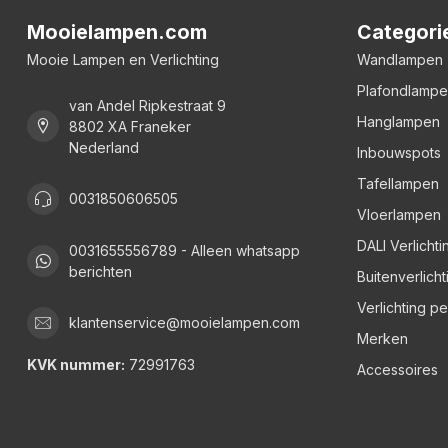
Mooielampen.com
Categori
Mooie Lampen en Verlichting
Wandlampen
Plafondlamp
van Andel Ripkestraat 9
Hanglampen
8802 XA Franeker
Nederland
Inbouwspots
Tafellampen
0031850606505
Vloerlampen
DALI Verlichti
0031655556789 - Alleen whatsapp
berichten
Buitenverlicht
Verlichting p
klantenservice@mooielampen.com
Merken
KVK nummer:
72991763
Accessoires