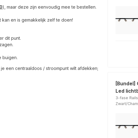
0
), maar deze zijn eenvoudig mee te bestellen.
at kan en is gemakkelijk zelf te doen!
r dit punt.
rzagen.
e buigen.
je een centraaldoos / stroompunt wilt afdekken;
[Bundel]
Led lich
3-fase Rai
Zwart/Cha