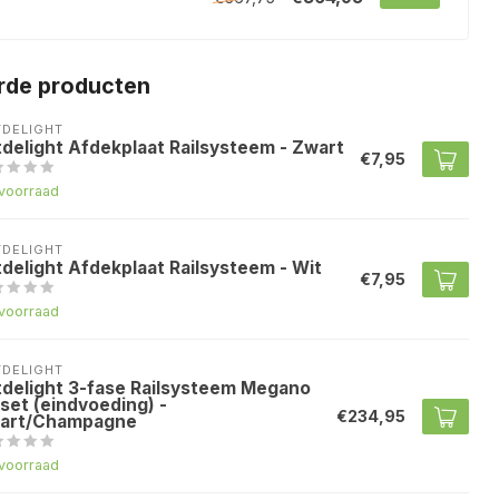
rde producten
TDELIGHT
tdelight Afdekplaat Railsysteem - Zwart
€7,95
voorraad
TDELIGHT
tdelight Afdekplaat Railsysteem - Wit
€7,95
voorraad
TDELIGHT
tdelight 3-fase Railsysteem Megano
set (eindvoeding) -
€234,95
art/Champagne
voorraad