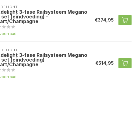
TDELIGHT
tdelight 3-fase Railsysteem Megano
 set (eindvoeding) -
€374,95
art/Champagne
voorraad
TDELIGHT
tdelight 3-fase Railsysteem Megano
 set (eindvoeding) -
€514,95
art/Champagne
voorraad