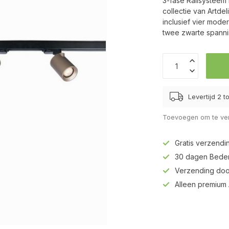
3-fase Railsystee
collectie van Artdel
inclusief vier mode
twee zwarte spann
Levertijd 2 
Toevoegen om te ver
Gratis verzendi
30 dagen Beden
Verzending doo
Alleen premium