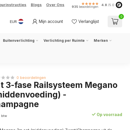
ourinstructies
Blogs
Over Ons
4.8
/5.0
935
beoordelingen
0
Mijn account
Verlanglijst
EUR
Buitenverlichting
Verlichting per Ruimte
Merken
0 beoordelingen
ht 3-fase Railsysteem Megano
middenvoeding) -
hampagne
Op voorraad
. btw