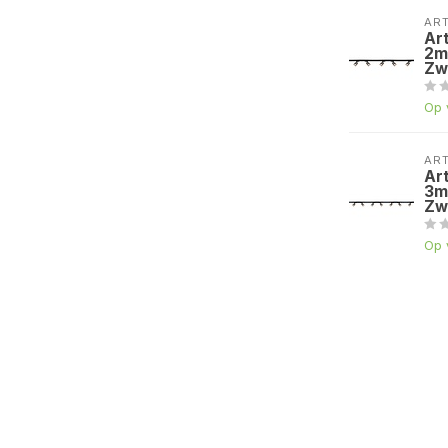
AR
Ar
2m
Zw
Op 
AR
Ar
3m
Zw
Op 