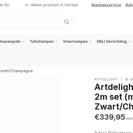
de EU
Alleen premium A-merken
Klantenservice
Ret
nbouwspots
Tafellampen
Vloerlampen
DALI Verlichting
 Zwart/Champagne
ARTDELIGHT
Artdelig
2m set (
Zwart/C
€339,95
Incl