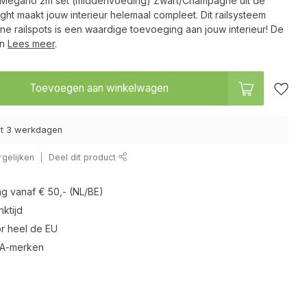
m Megano 2m set (middenvoeding) Zwart/Champagne uit de
ight maakt jouw interieur helemaal compleet. Dit railsysteem
rne railspots is een waardige toevoeging aan jouw interieur! De
in
Lees meer
.
Toevoegen aan winkelwagen
tot 3 werkdagen
gelijken
Deel dit product
ng vanaf € 50,- (NL/BE)
ktijd
r heel de EU
 A-merken