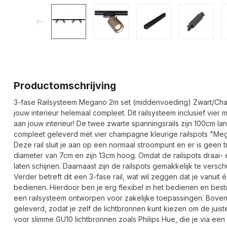
Productomschrijving
3-fase Railsysteem Megano 2m set (middenvoeding) Zwart/Champ
jouw interieur helemaal compleet. Dit railsysteem inclusief vie
aan jouw interieur! De twee zwarte spanningsrails zijn 100cm 
compleet geleverd met vier champagne kleurige railspots "M
Deze rail sluit je aan op een normaal stroompunt en er is geen 
diameter van 7cm en zijn 13cm hoog. Omdat de railspots draai- en
laten schijnen. Daarnaast zijn de railspots gemakkelijk te versch
Verder betreft dit een 3-fase rail, wat wil zeggen dat je vanui
bedienen. Hierdoor ben je erg flexibel in het bedienen en besture
een railsysteem ontworpen voor zakelijke toepassingen. Boven
geleverd, zodat je zelf de lichtbronnen kunt kiezen om de juist
voor slimme GU10 lichtbronnen zoals Philips Hue, die je via een