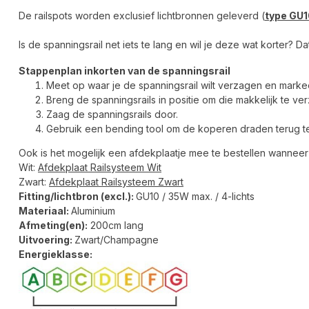
De railspots worden exclusief lichtbronnen geleverd (
type GU1
Is de spanningsrail net iets te lang en wil je deze wat korter? D
Stappenplan inkorten van de spanningsrail
Meet op waar je de spanningsrail wilt verzagen en markee
Breng de spanningsrails in positie om die makkelijk te ve
Zaag de spanningsrails door.
Gebruik een bending tool om de koperen draden terug t
Ook is het mogelijk een afdekplaatje mee te bestellen wanneer 
Wit:
Afdekplaat Railsysteem Wit
Zwart:
Afdekplaat Railsysteem Zwart
Fitting/lichtbron (excl.):
GU10 / 35W max. / 4-lichts
Materiaal:
Aluminium
Afmeting(en):
200cm lang
Uitvoering:
Zwart/Champagne
Energieklasse: