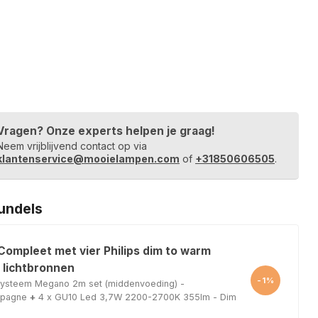
Vragen? Onze experts helpen je graag!
Neem vrijblijvend contact op via
klantenservice@mooielampen.com
of
+31850606505
.
undels
Compleet met vier Philips dim to warm
 lichtbronnen
-1%
lsysteem Megano 2m set (middenvoeding) -
mpagne
+
4 x GU10 Led 3,7W 2200-2700K 355lm - Dim