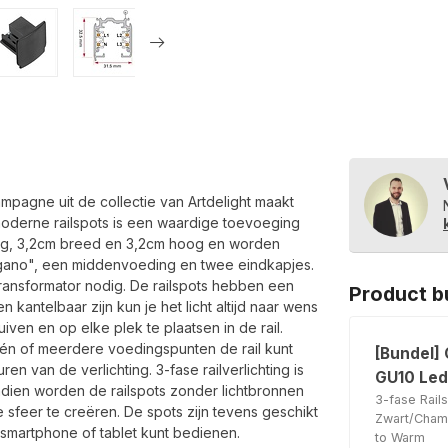
agne uit de collectie van Artdelight maakt
r moderne railspots is een waardige toevoeging
lang, 3,2cm breed en 3,2cm hoog en worden
egano", een middenvoeding en twee eindkapjes.
transformator nodig. De railspots hebben een
Product b
 kantelbaar zijn kun je het licht altijd naar wens
uiven en op elke plek te plaatsen in de rail.
t één of meerdere voedingspunten de rail kunt
[Bundel] 
n van de verlichting. 3-fase railverlichting is
GU10 Led
dien worden de railspots zonder lichtbronnen
3-fase Rai
e sfeer te creëren. De spots zijn tevens geschikt
Zwart/Cha
 smartphone of tablet kunt bedienen.
to Warm