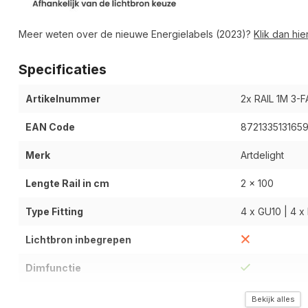
Meer weten over de nieuwe Energielabels (2023)?
Klik dan hier
Specificaties
Artikelnummer
2x RAIL 1M 3
EAN Code
872133513165
Merk
Artdelight
Lengte Rail in cm
2 x 100
Type Fitting
4 x GU10 | 4 x 
Lichtbron inbegrepen
Dimfunctie
Type Materiaal
Metaal
Bekijk alles