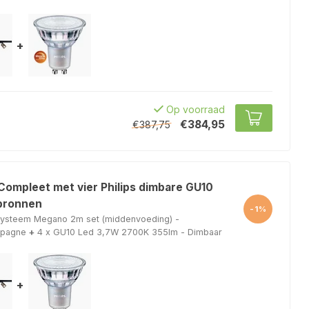
+
Op voorraad
€384,95
€387,75
 Compleet met vier Philips dimbare GU10
tbronnen
-1%
lsysteem Megano 2m set (middenvoeding) -
mpagne
+
4 x GU10 Led 3,7W 2700K 355lm - Dimbaar
+