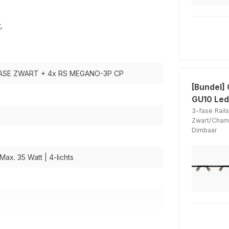
.
-FASE ZWART + 4x RS MEGANO-3P CP
[Bundel]
9
GU10 Led
3-fase Rai
Zwart/Cha
Dimbaar
Max. 35 Watt | 4-lichts