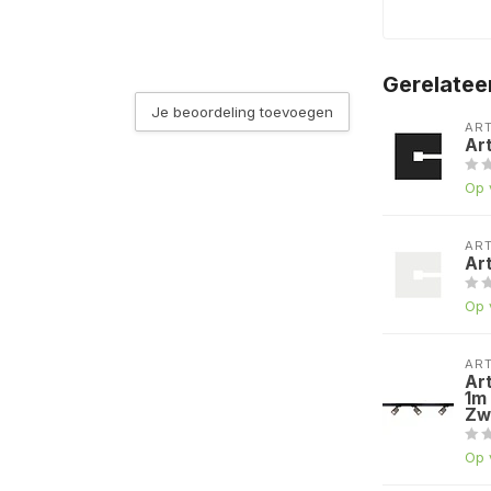
pagne
n de Lichtbron keuze
Gerelatee
Je beoordeling toevoegen
n de Lichtbron keuze
AR
Ar
Op 
AR
t
Ar
n de Lichtbron keuze
Op 
AR
Ar
1m 
Zw
Op 