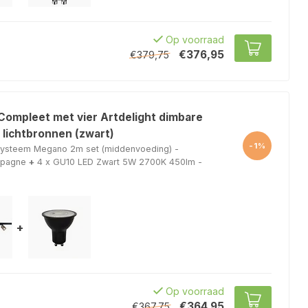
Op voorraad
€376,95
€379,75
 Compleet met vier Artdelight dimbare
 lichtbronnen (zwart)
-1%
lsysteem Megano 2m set (middenvoeding) -
mpagne
+
4 x GU10 LED Zwart 5W 2700K 450lm -
+
Op voorraad
€364,95
€367,75