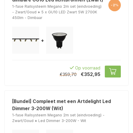
-2%
1-fase Railsysteem Megano 2m set (eindvoeding)
- Zwart/Goud
+
5 x GU10 LED Zwart 5W 2700K
450lm - Dimbaar
+
Op voorraad
€352,95
€359,70
[Bundel] Compleet met een Artdelight Led
Dimmer 3-200W (Wit)
1-fase Railsysteem Megano 2m set (eindvoeding) -
Zwart/Goud
+
Led Dimmer 3-200W - Wit