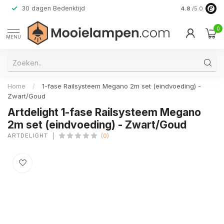
30 dagen Bedenktijd
Verzending do
4.8
/5.0
0
MENU
Home
/
1-fase Railsysteem Megano 2m set (eindvoeding) -
Zwart/Goud
Artdelight 1-fase Railsysteem Megano
2m set (eindvoeding) - Zwart/Goud
ARTDELIGHT
(0)