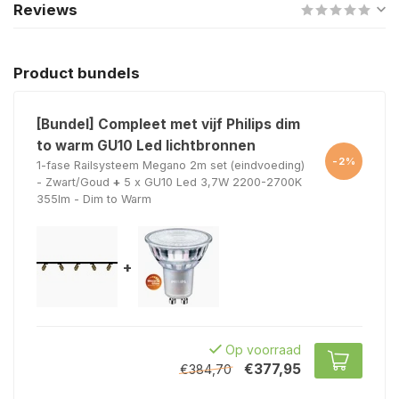
Reviews
Product bundels
[Bundel] Compleet met vijf Philips dim
to warm GU10 Led lichtbronnen
-2%
1-fase Railsysteem Megano 2m set (eindvoeding)
- Zwart/Goud
+
5 x GU10 Led 3,7W 2200-2700K
355lm - Dim to Warm
+
Op voorraad
€377,95
€384,70