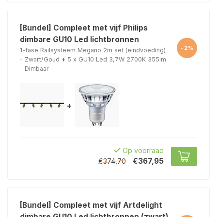
[Bundel] Compleet met vijf Philips
dimbare GU10 Led lichtbronnen
-2%
1-fase Railsysteem Megano 2m set (eindvoeding)
- Zwart/Goud
+
5 x GU10 Led 3,7W 2700K 355lm
- Dimbaar
+
Op voorraad
€367,95
€374,70
[Bundel] Compleet met vijf Artdelight
dimbare GU10 Led lichtbronnen (zwart)