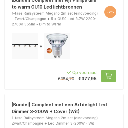
[Bundel] Compleet met vijf Philips dim
to warm GU10 Led lichtbronnen
-2%
1-fase Railsysteem Megano 2m set (eindvoeding)
- Zwart/Champagne
+
5 x GU10 Led 3,7W 2200-
2700K 355lm - Dim to Warm
+
Op voorraad
€377,95
€384,70
[Bundel] Compleet met een Artdelight Led
Dimmer 3-200W + Cover (Wit)
1-fase Railsysteem Megano 2m set (eindvoeding) -
Zwart/Champagne
+
Led Dimmer 3-200W - Wit