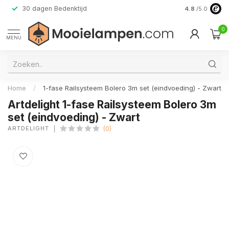
30 dagen Bedenktijd
Verzending do
4.8
/5.0
0
MENU
Home
/
1-fase Railsysteem Bolero 3m set (eindvoeding) - Zwart
Artdelight 1-fase Railsysteem Bolero 3m
set (eindvoeding) - Zwart
ARTDELIGHT
(0)