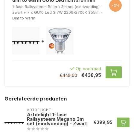
dim to warm GU10 Led lichtbronnen
-2%
1-fase Railsysteem Bolero 3m set (eindvoeding) -
Zwart
+
7 x GU10 Led 3,7W 2200-2700K 355lm -
Dim to Warm
+
Op voorraad
€438,95
€448,60
Gerelateerde producten
ARTDELIGHT
Artdelight 1-fase
Railsysteem Megano 3m
€399,95
set (eindvoeding) - Zwart