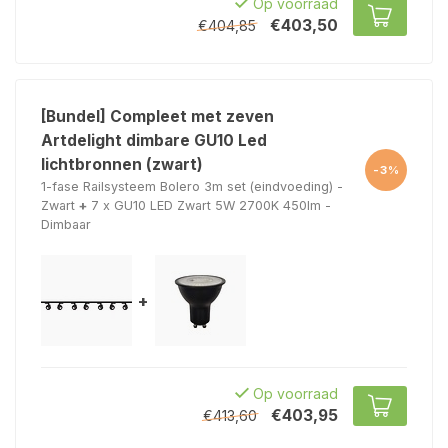
Op voorraad
€403,50
€404,85
[Bundel] Compleet met zeven
Artdelight dimbare GU10 Led
lichtbronnen (zwart)
-3%
1-fase Railsysteem Bolero 3m set (eindvoeding) -
Zwart
+
7 x GU10 LED Zwart 5W 2700K 450lm -
Dimbaar
+
Op voorraad
€403,95
€413,60