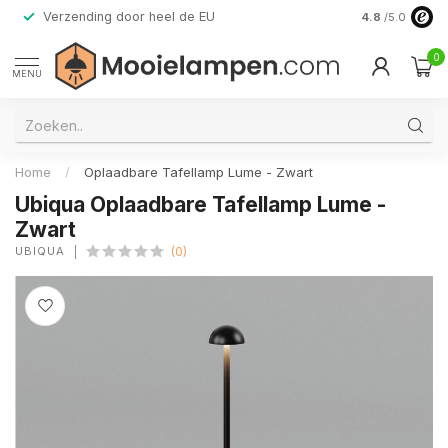
Verzending door heel de EU
Alleen premi
4.8
/5.0
0
MENU
Home
/
Oplaadbare Tafellamp Lume - Zwart
Ubiqua Oplaadbare Tafellamp Lume -
Zwart
UBIQUA
(0)