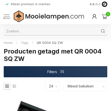
Alleen premium A-merken
4.8
/5.0
0
MENU
Home
/
Tags
/
QR 0004 SQ ZW
Producten getagd met QR 0004
SQ ZW
Filters