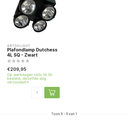
ARTDELIGHT
Plafondlamp Dutchess
4L SQ - Zwart
€209,95
Op werkdagen vóór 14.30
besteld, dezelfde dag
verzonden!*
Toon
1
-
1
van 1