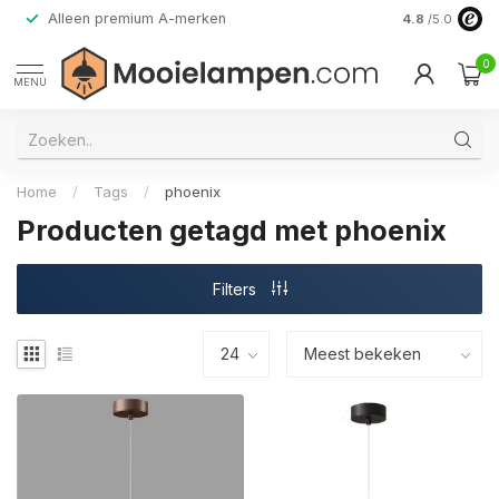
Alleen premium A-merken
4.8
/5.0
0
MENU
Home
/
Tags
/
phoenix
Producten getagd met phoenix
Filters