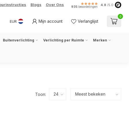
ourinstructies
Blogs
Over Ons
4.8
/5.0
935
beoordelingen
0
Mijn account
Verlanglijst
EUR
Buitenverlichting
Verlichting per Ruimte
Merken
Toon: