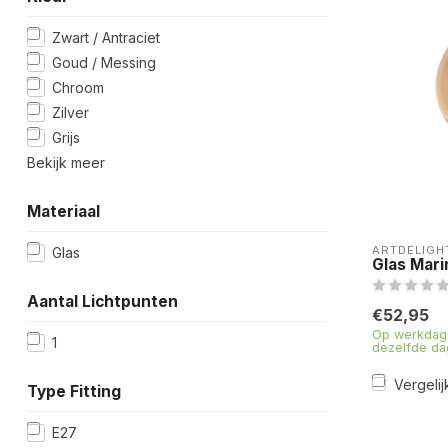
Zwart / Antraciet
Goud / Messing
Chroom
Zilver
Grijs
Bekijk meer
Materiaal
ARTDELIGH
Glas
Glas Mar
Aantal Lichtpunten
€52,95
Op werkdage
1
dezelfde da
Vergelij
Type Fitting
E27