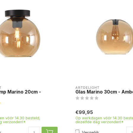
T
ARTDELIGHT
amp Marino 20cm -
Glas Marino 30cm - Amb
€99,95
n vóór 14.30 besteld,
Op werkdagen vóór 14.30 beste
g verzonden!*
dezelfde dag verzonden!*
k
Vergelijk