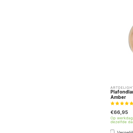
ARTDELIGH
Plafondl
Amber
€66,95
Op werkdage
dezelfde da
Vergelij