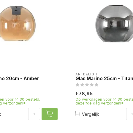
T
ARTDELIGHT
ino 20cm - Amber
Glas Marino 25cm - Tita
€78,95
n vóór 14.30 besteld,
Op werkdagen vóór 14.30 beste
g verzonden!*
dezelfde dag verzonden!*
k
Vergelijk