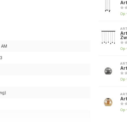
Ar
Op 
AR
Ar
Zw
 AM
Op 
3
AR
Ar
Op 
)
ing)
AR
Ar
Op 