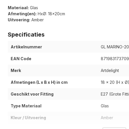
Materiaal:
Glas
Afmeting(en):
HxØ: 18x20cm
Uitvoering:
Amber
Specificaties
Artikelnummer
GL MARINO-20
EAN Code
871983173709
Merk
Artdelight
Afmetingen (L x B x H) in cm
18 x 20 (H x Ø
Geschikt voor Fitting
E27 (Grote Fitt
Type Materiaal
Glas
Kleur / Uitvoering
Amber