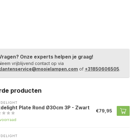
Vragen? Onze experts helpen je graag!
Neem vrijblijvend contact op via
klantenservice@mooielampen.com
of
+31850606505
.
rde producten
TDELIGHT
tdelight Plate Rond Ø30cm 3P - Zwart
€79,95
voorraad
TDELIGHT