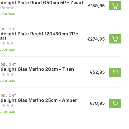
tdelight Plate Rond Ø50cm 5P - Zwart
€159,95
voorraad
TDELIGHT
tdelight Plate Recht 120x30cm 7P -
art
€274,95
voorraad
TDELIGHT
tdelight Glas Marino 20cm - Titan
€52,95
voorraad
TDELIGHT
tdelight Glas Marino 25cm - Amber
€78,95
voorraad