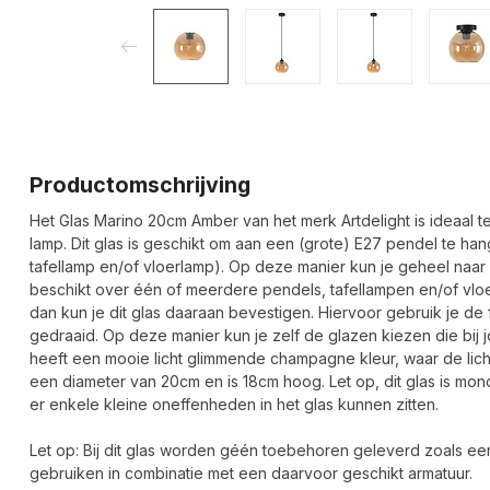
Productomschrijving
Het Glas Marino 20cm Amber van het merk Artdelight is ideaal t
lamp. Dit glas is geschikt om aan een (grote) E27 pendel te h
tafellamp en/of vloerlamp). Op deze manier kun je geheel naar 
beschikt over één of meerdere pendels, tafellampen en/of vloer
dan kun je dit glas daaraan bevestigen. Hiervoor gebruik je de fi
gedraaid. Op deze manier kun je zelf de glazen kiezen die bij j
heeft een mooie licht glimmende champagne kleur, waar de licht
een diameter van 20cm en is 18cm hoog. Let op, dit glas is mo
er enkele kleine oneffenheden in het glas kunnen zitten.
Let op: Bij dit glas worden géén toebehoren geleverd zoals ee
gebruiken in combinatie met een daarvoor geschikt armatuur.