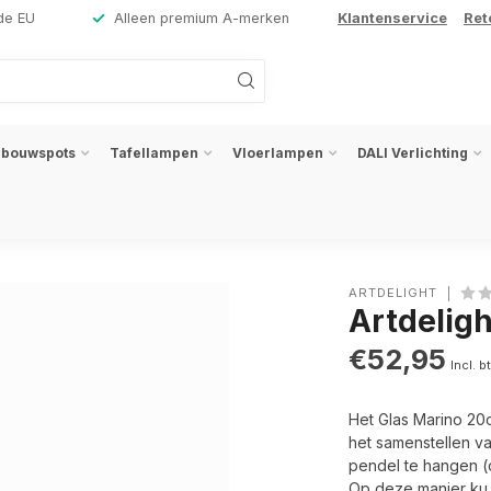
de EU
Alleen premium A-merken
Klantenservice
Ret
nbouwspots
Tafellampen
Vloerlampen
DALI Verlichting
ARTDELIGHT
Artdelig
€52,95
Incl. b
Het Glas Marino 20c
het samenstellen va
pendel te hangen (
Op deze manier k