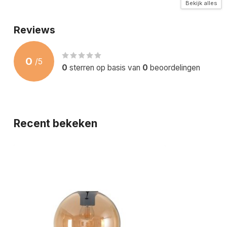
Garantietermijn
2 Jaar
Bekijk alles
Reviews
0
/
5
0
sterren op basis van
0
beoordelingen
Recent bekeken