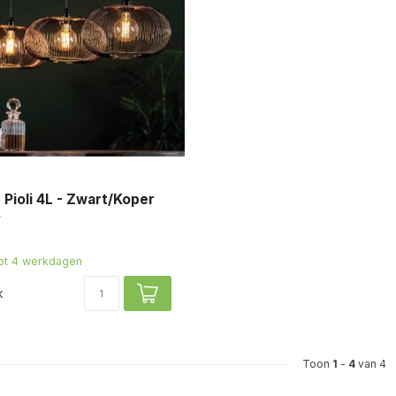
Pioli 4L - Zwart/Koper
tot 4 werkdagen
k
Toon
1
-
4
van 4