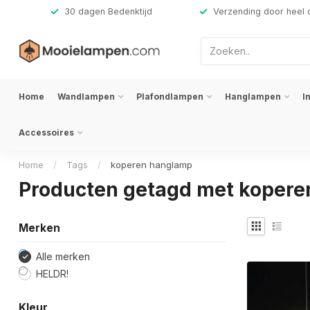
,-
30 dagen Bedenktijd
Verzending door heel 
Home
Wandlampen
Plafondlampen
Hanglampen
I
Accessoires
Home
/
Tags
/
koperen hanglamp
Producten getagd met koper
Merken
Alle merken
HELDR!
Kleur