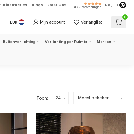
ourinstructies
Blogs
Over Ons
4.8
/5.0
935
beoordelingen
0
Mijn account
Verlanglijst
EUR
Buitenverlichting
Verlichting per Ruimte
Merken
Toon: