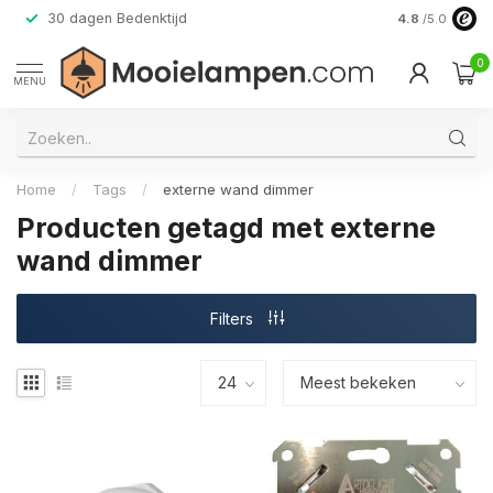
30 dagen Bedenktijd
Verzending do
4.8
/5.0
0
MENU
Home
/
Tags
/
externe wand dimmer
Producten getagd met externe
wand dimmer
Filters