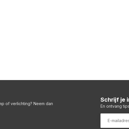
Schrijf je
amp of verlichting? Neem dan
En ontvang tips