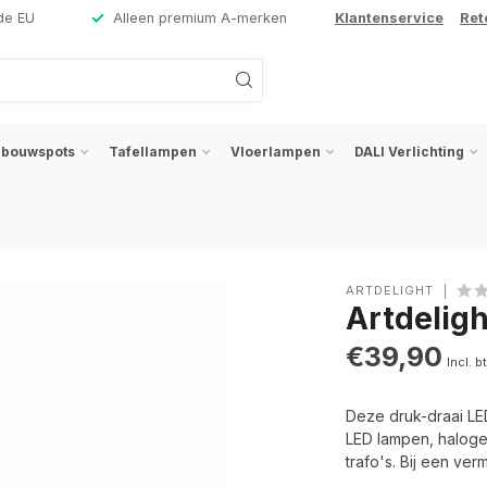
de EU
Alleen premium A-merken
Klantenservice
Ret
nbouwspots
Tafellampen
Vloerlampen
DALI Verlichting
ARTDELIGHT
Artdelig
€39,90
Incl. b
Deze druk-draai LED
LED lampen, haloge
trafo's. Bij een ve