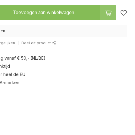
Toevoegen aan winkelwagen
gen
gelijken
Deel dit product
ng vanaf € 50,- (NL/BE)
ktijd
r heel de EU
 A-merken