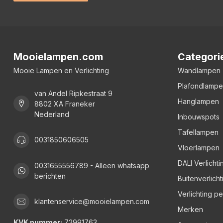
Mooielampen.com
Categori
Mooie Lampen en Verlichting
Wandlampen
Plafondlamp
van Andel Ripkestraat 9
Hanglampen
8802 XA Franeker
Nederland
Inbouwspots
Tafellampen
0031850606505
Vloerlampen
DALI Verlichti
0031655556789 - Alleen whatsapp
berichten
Buitenverlicht
Verlichting p
klantenservice@mooielampen.com
Merken
KVK nummer:
72991763