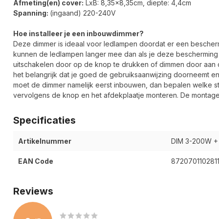
Afmeting(en) cover:
LxB: 8,35x8,35cm, diepte: 4,4cm
Spanning:
(ingaand) 220-240V
Hoe installeer je een inbouwdimmer?
Deze dimmer is ideaal voor ledlampen doordat er een bescher
kunnen de ledlampen langer mee dan als je deze bescherming 
uitschakelen door op de knop te drukken of dimmen door aan de
het belangrijk dat je goed de gebruiksaanwijzing doorneemt en 
moet de dimmer namelijk eerst inbouwen, dan bepalen welke s
vervolgens de knop en het afdekplaatje monteren. De montage i
Specificaties
Artikelnummer
DIM 3-200W +
EAN Code
872070110281
Reviews