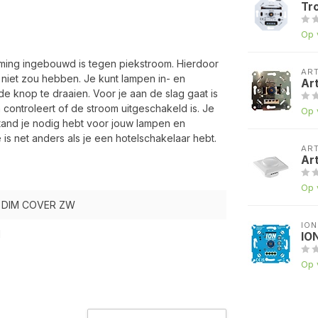
Tr
Op 
ming ingebouwd is tegen piekstroom. Hierdoor
AR
niet zou hebben. Je kunt lampen in- en
Ar
 knop te draaien. Voor je aan de slag gaat is
controleert of de stroom uitgeschakeld is. Je
Op 
tand je nodig hebt voor jouw lampen en
s net anders als je een hotelschakelaar hebt.
AR
Ar
Op 
 DIM COVER ZW
ION
1
IO
Op 