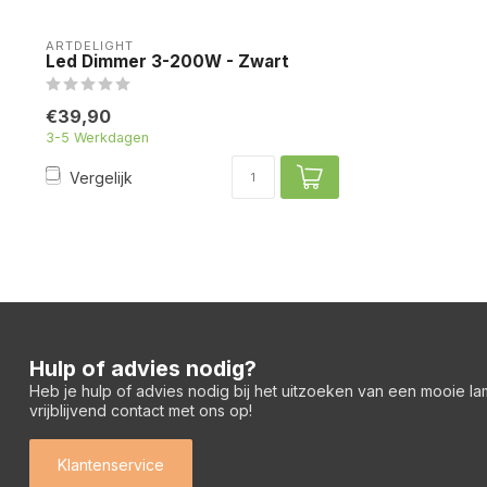
ARTDELIGHT
Led Dimmer 3-200W - Zwart
€39,90
3-5 Werkdagen
Vergelijk
Hulp of advies nodig?
Heb je hulp of advies nodig bij het uitzoeken van een mooie l
vrijblijvend contact met ons op!
Klantenservice