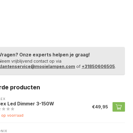
Vragen? Onze experts helpen je graag!
Neem vrijblijvend contact op via
klantenservice@mooielampen.com
of
+31850606505
.
rde producten
LEX
lex Led Dimmer 3-150W
€49,95
t op voorraad
ONIX