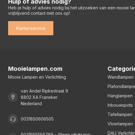
Hulp of advies nodig?
Heb je hulp of advies nodig bij het uitzoeken van een mooie l
vrijblijvend contact met ons op!
Klantenservice
Mooielampen.com
Categori
Mooie Lampen en Verlichting
Wandlampen
Plafondlamp
van Andel Ripkestraat 9
Hanglampen
8802 XA Franeker
Nederland
Inbouwspots
Tafellampen
0031850606505
Vloerlampen
DALI Verlichti
0031655556789 - Alleen whatsapp