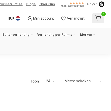
ourinstructies
Blogs
Over Ons
4.8
/5.0
935
beoordelingen
0
Mijn account
Verlanglijst
EUR
Buitenverlichting
Verlichting per Ruimte
Merken
Toon: