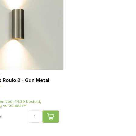
T
 Roulo 2 - Gun Metal
n vóór 14.30 besteld,
g verzonden!*
k