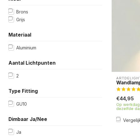
Brons
Grijs
Materiaal
Aluminium
Aantal Lichtpunten
2
ARTDELIGH
Wandlamp
Type Fitting
€44,95
GU10
Op werkdage
dezelfde da
Dimbaar Ja/Nee
Vergelij
Ja