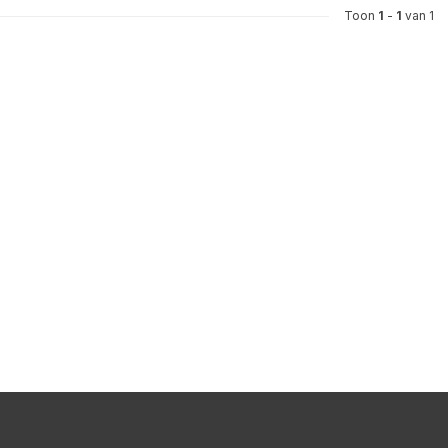
Toon
1
-
1
van 1