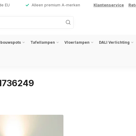
de EU
Alleen premium A-merken
Klantenservice
Ret
nbouwspots
Tafellampen
Vloerlampen
DALI Verlichting
31736249