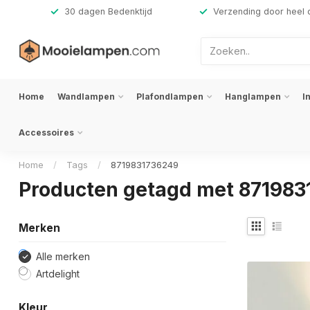
,-
30 dagen Bedenktijd
Verzending door heel 
Home
Wandlampen
Plafondlampen
Hanglampen
I
Accessoires
Home
/
Tags
/
8719831736249
Producten getagd met 87198
Merken
Alle merken
Artdelight
Kleur