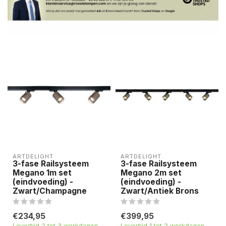
ARTDELIGHT
ARTDELIGHT
3-fase Railsysteem
3-fase Railsysteem
Megano 1m set
Megano 2m set
(eindvoeding) -
(eindvoeding) -
Zwart/Champagne
Zwart/Antiek Brons
€234,95
€399,95
Levertijd 2 tot 3 werkdagen
Levertijd 1 tot 2 werkdagen