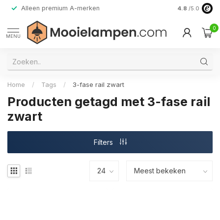
Alleen premium A-merken
4.8
/5.0
0
MENU
Home
/
Tags
/
3-fase rail zwart
Producten getagd met 3-fase rail
zwart
Filters