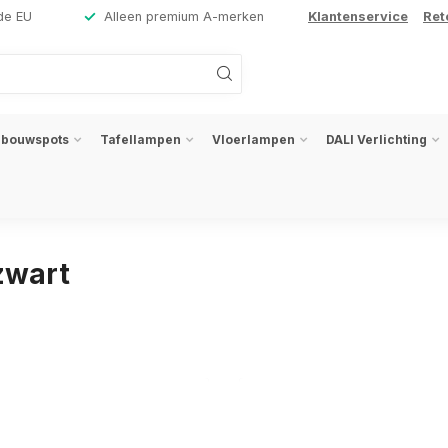
de EU
Alleen premium A-merken
Klantenservice
Ret
nbouwspots
Tafellampen
Vloerlampen
DALI Verlichting
zwart