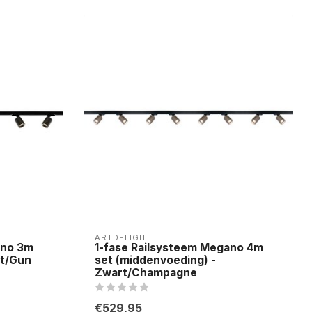
ARTDELIGHT
ano 3m
1-fase Railsysteem Megano 4m
rt/Gun
set (middenvoeding) -
Zwart/Champagne
€529,95