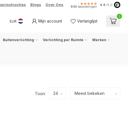
ourinstructies
Blogs
Over Ons
4.8
/5.0
935
beoordelingen
0
Mijn account
Verlanglijst
EUR
Buitenverlichting
Verlichting per Ruimte
Merken
Toon: