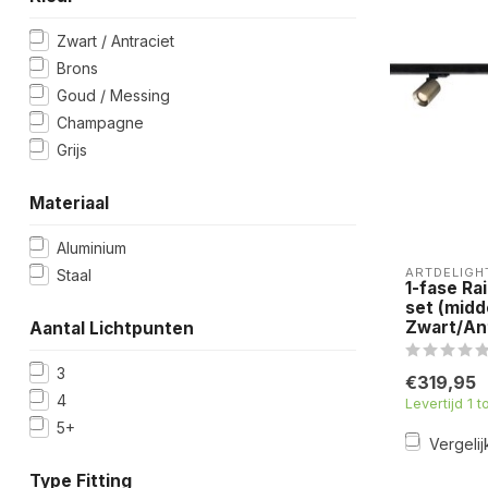
Zwart / Antraciet
Brons
Goud / Messing
Champagne
Grijs
Materiaal
Aluminium
ARTDELIGH
Staal
1-fase R
set (midd
Zwart/An
Aantal Lichtpunten
3
€319,95
4
Levertijd 1 
5+
Vergelij
Type Fitting