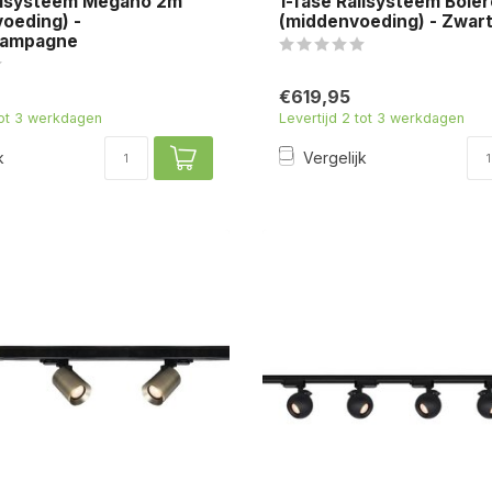
ailsysteem Megano 2m
1-fase Railsysteem Bole
voeding) -
(middenvoeding) - Zwar
hampagne
€619,95
tot 3 werkdagen
Levertijd 2 tot 3 werkdagen
k
Vergelijk