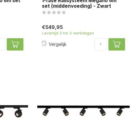
ro 6m set
1-fase Railsysteem Megano 6m
t
set (middenvoeding) - Zwart
€549,95
Levertijd 2 tot 3 werkdagen
Vergelijk