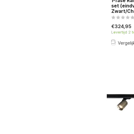
1-fase R
set (eind
Zwart/C
€324,95
Levertijd 2 
Vergelij