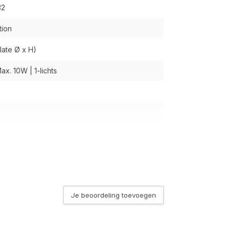
32
tion
late Ø x H)
ax. 10W | 1-lichts
n de Lichtbron keuze
Je beoordeling toevoegen
n de Lichtbron keuze