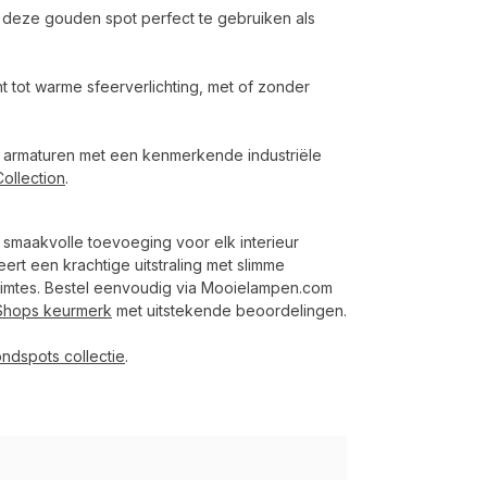
is deze gouden spot perfect te gebruiken als
icht tot warme sfeerverlichting, met of zonder
lijn armaturen met een kenmerkende industriële
Collection
.
n smaakvolle toevoeging voor elk interieur
ert een krachtige uitstraling met slimme
 ruimtes. Bestel eenvoudig via Mooielampen.com
Shops keurmerk
met uitstekende beoordelingen.
ondspots collectie
.