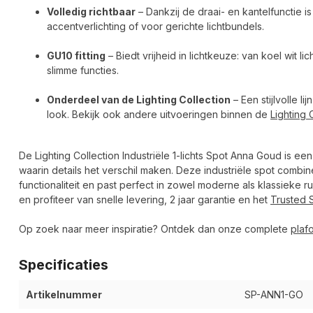
Volledig richtbaar
– Dankzij de draai- en kantelfunctie 
accentverlichting of voor gerichte lichtbundels.
GU10 fitting
– Biedt vrijheid in lichtkeuze: van koel wit l
slimme functies.
Onderdeel van de Lighting Collection
– Een stijlvolle 
look. Bekijk ook andere uitvoeringen binnen de
Lighting 
De Lighting Collection Industriële 1-lichts Spot Anna Goud is ee
waarin details het verschil maken. Deze industriële spot combine
functionaliteit en past perfect in zowel moderne als klassieke
en profiteer van snelle levering, 2 jaar garantie en het
Trusted 
Op zoek naar meer inspiratie? Ontdek dan onze complete
plaf
Specificaties
Artikelnummer
SP-ANN1-GO