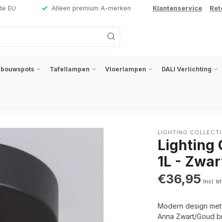
de EU
Alleen premium A-merken
Klantenservice
Ret
nbouwspots
Tafellampen
Vloerlampen
DALI Verlichting
LIGHTING COLLECT
Lighting
1L - Zwa
€36,95
Incl. b
Modern design met ee
Anna Zwart/Goud bre