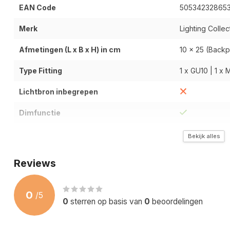
EAN Code
50534232865
Merk
Lighting Collec
Afmetingen (L x B x H) in cm
10 x 25 (Backp
Type Fitting
1 x GU10 | 1 x M
Lichtbron inbegrepen
Dimfunctie
Type Materiaal
Metaal
Bekijk alles
Kleur / Uitvoering
Zwart / Goud
Reviews
Wattage / Lichtopbrengt (Lumen)
Afhankelijk va
0
/
5
Kleurtemperatuur (Kelvin)
Afhankelijk va
0
sterren op basis van
0
beoordelingen
Past over Centraaldoos