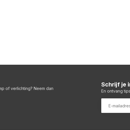
Schrijf je
amp of verlichting? Neem dan
En ontvang tips