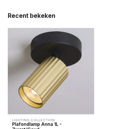
Spot(s) Kantelbaar
Recent bekeken
Spot(s) Draaibaar
IP-Waarde
IP20 | Stofdich
Energieklasse
Afhankelijk va
Garantietermijn
5 Jaar
LIGHTING COLLECTION
Plafondlamp Anna 1L -