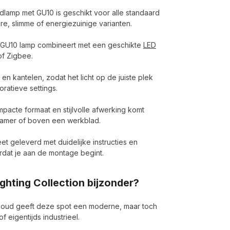
lamp met GU10 is geschikt voor alle standaard
e, slimme of energiezuinige varianten.
e GU10 lamp combineert met een geschikte
LED
of Zigbee.
en kantelen, zodat het licht op de juiste plek
oratieve settings.
pacte formaat en stijlvolle afwerking komt
apkamer of boven een werkblad.
t geleverd met duidelijke instructies en
ordat je aan de montage begint.
hting Collection bijzonder?
goud geeft deze spot een moderne, maar toch
f eigentijds industrieel.