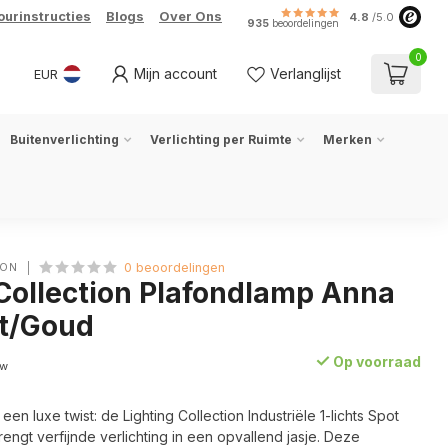
ourinstructies
Blogs
Over Ons
4.8
/5.0
935
beoordelingen
0
Mijn account
Verlanglijst
EUR
Buitenverlichting
Verlichting per Ruimte
Merken
ION
0 beoordelingen
 Collection Plafondlamp Anna
rt/Goud
Op voorraad
tw
n luxe twist: de Lighting Collection Industriële 1-lichts Spot
ngt verfijnde verlichting in een opvallend jasje. Deze