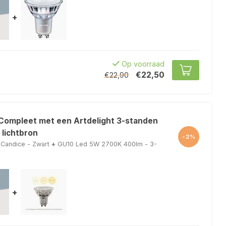
+
Op voorraad
€22,50
€22,90
 Compleet met een Artdelight 3-standen
 lichtbron
-2%
Candice - Zwart
+
GU10 Led 5W 2700K 400lm - 3-
+