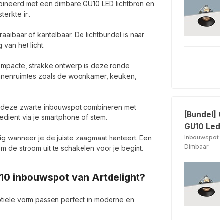
mbineerd met een dimbare
GU10 LED lichtbron
en
terkte in.
raaibaar of kantelbaar. De lichtbundel is naar
van het licht.
ompacte, strakke ontwerp is deze ronde
innenruimtes zoals de woonkamer, keuken,
t deze zwarte inbouwspot combineren met
[Bundel]
bedient via je smartphone of stem.
GU10 Led 
g wanneer je de juiste zaagmaat hanteert. Een
Inbouwspot 
Dimbaar
m de stroom uit te schakelen voor je begint.
10 inbouwspot van Artdelight?
tiele vorm passen perfect in moderne en