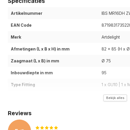
Specificaties
Artikelnummer
IBS MR16DH 
EAN Code
871983173522
Merk
Artdelight
Afmetingen (L x B x H) in mm
82 x 85 (H x Ø
Zaagmaat (L x B) in mm
Ø 75
Inbouwdiepte in mm
95
Type Fitting
1 x GU10 | 1 x M
Lichtbron inbegrepen
Bekijk alles
Dimfunctie
Reviews
Kantelbaar