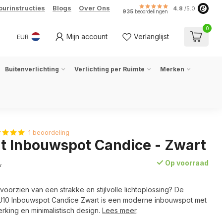
ourinstructies
Blogs
Over Ons
4.8
/5.0
935
beoordelingen
0
Mijn account
Verlanglijst
EUR
Buitenverlichting
Verlichting per Ruimte
Merken
1 beoordeling
ht Inbouwspot Candice - Zwart
Op voorraad
w
 voorzien van een strakke en stijlvolle lichtoplossing? De
U10 Inbouwspot Candice Zwart is een moderne inbouwspot met
rking en minimalistisch design.
Lees meer
.