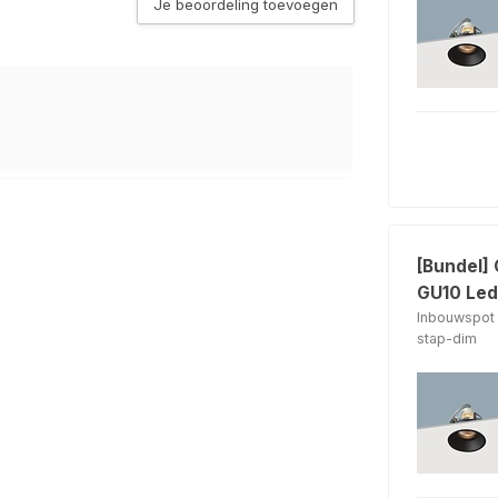
Je beoordeling toevoegen
n de Lichtbron keuze
n de Lichtbron keuze
t
n de Lichtbron keuze
[Bundel]
GU10 Led
Inbouwspot 
stap-dim