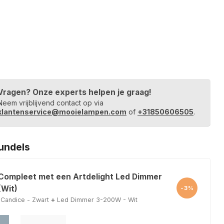
Vragen? Onze experts helpen je graag!
Neem vrijblijvend contact op via
klantenservice@mooielampen.com
of
+31850606505
.
undels
 Compleet met een Artdelight Led Dimmer
Wit)
-3%
Candice - Zwart
+
Led Dimmer 3-200W - Wit