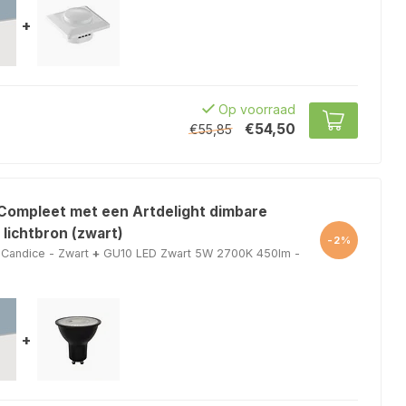
+
Op voorraad
€54,50
€55,85
 Compleet met een Artdelight dimbare
lichtbron (zwart)
-2%
Candice - Zwart
+
GU10 LED Zwart 5W 2700K 450lm -
+