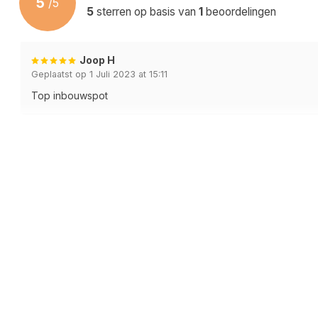
5
/
5
Type Materiaal
Metaal
5
sterren op basis van
1
beoordelingen
Kleur / Uitvoering
Zwart
Joop H
Wattage / Lichtopbrengt (Lumen)
Afhankelijk va
Geplaatst op 1 Juli 2023 at 15:11
Kleurtemperatuur (Kelvin)
Afhankelijk va
Top inbouwspot
IP-Waarde
IP20 | Stofdich
Energieklasse
Afhankelijk va
Garantietermijn
2 Jaar