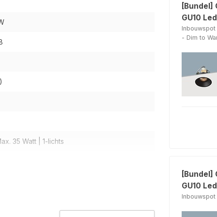
[Bundel]
GU10 Led
ZW
Inbouwspot 
- Dim to W
8
)
ax. 35 Watt | 1-lichts
[Bundel] 
GU10 Led
Inbouwspot 