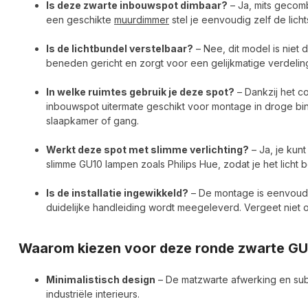
Is deze zwarte inbouwspot dimbaar?
– Ja, mits geco
een geschikte
muurdimmer
stel je eenvoudig zelf de lichts
Is de lichtbundel verstelbaar?
– Nee, dit model is niet d
beneden gericht en zorgt voor een gelijkmatige verdeling 
In welke ruimtes gebruik je deze spot?
– Dankzij het c
inbouwspot uitermate geschikt voor montage in droge b
slaapkamer of gang.
Werkt deze spot met slimme verlichting?
– Ja, je kun
slimme GU10 lampen zoals Philips Hue, zodat je het licht 
Is de installatie ingewikkeld?
– De montage is eenvoudi
duidelijke handleiding wordt meegeleverd. Vergeet niet o
Waarom kiezen voor deze ronde zwarte GU
Minimalistisch design
– De matzwarte afwerking en sub
industriële interieurs.