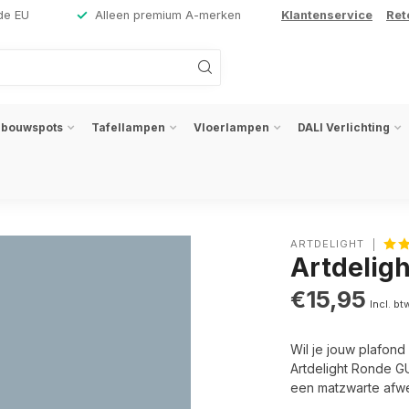
de EU
Alleen premium A-merken
Klantenservice
Ret
nbouwspots
Tafellampen
Vloerlampen
DALI Verlichting
ARTDELIGHT
Artdelig
€15,95
Incl. bt
Wil je jouw plafond
Artdelight Ronde G
een matzwarte afwe