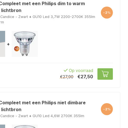
 Compleet met een Philips dim to warm
 lichtbron
-2%
Candice - Zwart
+
GU10 Led 3,7W 2200-2700K 355lm
arm
+
Op voorraad
€27,50
€27,90
Compleet met een Philips niet dimbare
 lichtbron
-2%
Candice - Zwart
+
GU10 Led 4,6W 2700K 355lm