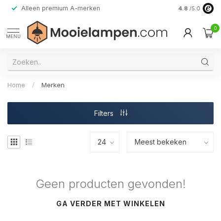
Alleen premium A-merken
4.8
/5.0
0
MENU
Home
/
Merken
Filters
Geen producten gevonden!
GA VERDER MET WINKELEN