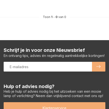
Toon
1
-
0
van 0
Schrijf je in voor onze Nieuwsbrief
En ontvang tips, advies én regelmatig aantrekkelijke kortingen!
Hulp of advies nodig?
Heb je hulp of advies nodig bij het uitzoeken van een mooie
lamp of verlichting? Neem dan vrijblijvend contact met ons op!
Klantenservice