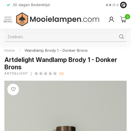
30 dagen Bedenktijd
Verzending do
4.8
/5.0
0
MENU
Home
/
Wandlamp Brody 1 - Donker Brons
Artdelight Wandlamp Brody 1 - Donker
Brons
ARTDELIGHT
(0)