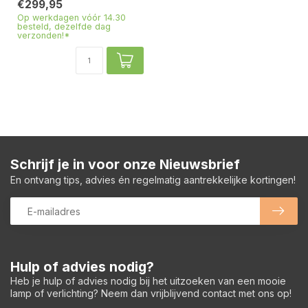
€299,95
Op werkdagen vóór 14.30
besteld, dezelfde dag
verzonden!*
Schrijf je in voor onze Nieuwsbrief
En ontvang tips, advies én regelmatig aantrekkelijke kortingen!
Hulp of advies nodig?
Heb je hulp of advies nodig bij het uitzoeken van een mooie
lamp of verlichting? Neem dan vrijblijvend contact met ons op!