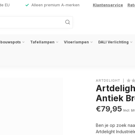
de EU
Alleen premium A-merken
Klantenservice
Ret
nbouwspots
Tafellampen
Vloerlampen
DALI Verlichting
ARTDELIGHT
Artdelig
Antiek B
€79,95
Incl. b
Ben je op zoek naar
Artdelight Industri