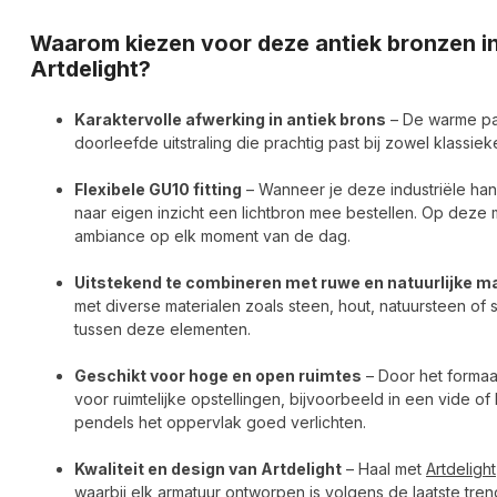
Waarom kiezen voor deze antiek bronzen i
Artdelight?
Karaktervolle afwerking in antiek brons
– De warme pat
doorleefde uitstraling die prachtig past bij zowel klassiek
Flexibele GU10 fitting
– Wanneer je deze industriële han
naar eigen inzicht een lichtbron mee bestellen. Op deze m
ambiance op elk moment van de dag.
Uitstekend te combineren met ruwe en natuurlijke m
met diverse materialen zoals steen, hout, natuursteen of 
tussen deze elementen.
Geschikt voor hoge en open ruimtes
– Door het formaa
voor ruimtelijke opstellingen, bijvoorbeeld in een vide 
pendels het oppervlak goed verlichten.
Kwaliteit en design van Artdelight
– Haal met
Artdelight
waarbij elk armatuur ontworpen is volgens de laatste tr