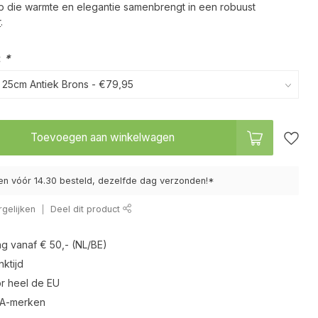
mp die warmte en elegantie samenbrengt in een robuust
r
.
:
*
Toevoegen aan winkelwagen
n vóór 14.30 besteld, dezelfde dag verzonden!*
gelijken
Deel dit product
ng vanaf € 50,- (NL/BE)
ktijd
r heel de EU
 A-merken