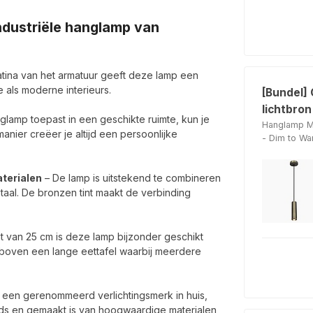
ndustriële hanglamp van
ina van het armatuur geeft deze lamp een
e als moderne interieurs.
[Bundel]
lichtbron
glamp toepast in een geschikte ruimte, kun je
Hanglamp Mi
anier creëer je altijd een persoonlijke
- Dim to W
aterialen
– De lamp is uitstekend te combineren
staal. De bronzen tint maakt de verbinding
t van 25 cm is deze lamp bijzonder geschikt
of boven een lange eettafel waarbij meerdere
een gerenommeerd verlichtingsmerk in huis,
ends en gemaakt is van hoogwaardige materialen