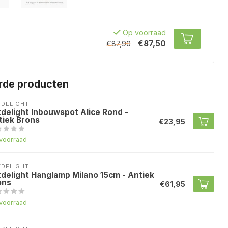
Op voorraad
€87,50
€87,90
rde producten
TDELIGHT
tdelight Inbouwspot Alice Rond -
tiek Brons
€23,95
voorraad
TDELIGHT
tdelight Hanglamp Milano 15cm - Antiek
ons
€61,95
voorraad