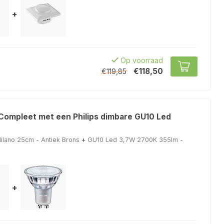
+
Op voorraad
€118,50
€119,85
 Compleet met een Philips dimbare GU10 Led
lano 25cm - Antiek Brons
+
GU10 Led 3,7W 2700K 355lm -
+