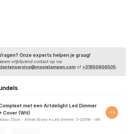
Vragen? Onze experts helpen je graag!
Neem vrijblijvend contact op via
klantenservice@mooielampen.com
of
+31850606505
.
undels
 Compleet met een Artdelight Led Dimmer
 Cover (Wit)
-1%
lano 25cm - Antiek Brons
+
Led Dimmer 3-200W - Wit