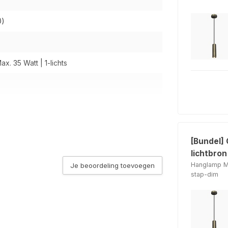
Ø)
ax. 35 Watt | 1-lichts
[Bundel]
lichtbron
Hanglamp Mi
Je beoordeling toevoegen
stap-dim
n de Lichtbron keuze
n de Lichtbron keuze