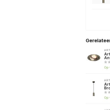
t
n de Lichtbron keuze
Gerelatee
AR
Ar
An
Op 
AR
Ar
Br
Op 