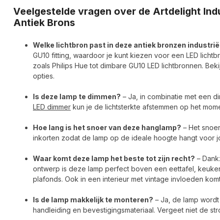
Veelgestelde vragen over de Artdelight In
Antiek Brons
Welke lichtbron past in deze antiek bronzen industr
GU10 fitting, waardoor je kunt kiezen voor een LED licht
zoals Philips Hue tot dimbare GU10 LED lichtbronnen. Bek
opties.
Is deze lamp te dimmen?
– Ja, in combinatie met een d
LED dimmer
kun je de lichtsterkte afstemmen op het mom
Hoe lang is het snoer van deze hanglamp?
– Het snoer 
inkorten zodat de lamp op de ideale hoogte hangt voor j
Waar komt deze lamp het beste tot zijn recht?
– Dankz
ontwerp is deze lamp perfect boven een eettafel, keuken
plafonds. Ook in een interieur met vintage invloeden komt h
Is de lamp makkelijk te monteren?
– Ja, de lamp wordt
handleiding en bevestigingsmateriaal. Vergeet niet de stroo