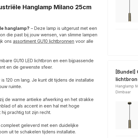
dustriële Hanglamp Milano 25cm
iële hanglamp?
– Deze lamp is uitgerust met een
bron die past bij jouw wensen, van slimme lampen
ijk ons
assortiment GU10 lichtbronnen
voor alle
imbare GU10 LED lichtbron en een bijpassende
ent en de gewenste sfeer.
[Bundel]
lichtbron
is 120 cm lang. Je kunt dit tijdens de installatie
ouw ruimte.
Hanglamp Mi
Dimbaar
ij de warme antieke afwerking en het strakke
blad of als accent in een hal met hoge
ij prachtig tot zijn recht.
 compleet geleverd met een duidelijke
m uit te schakelen tijdens installatie.