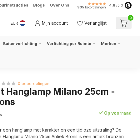
ourinstructies
Blogs
Over Ons
4.8
/5.0
935
beoordelingen
0
Mijn account
Verlanglijst
EUR
Buitenverlichting
Verlichting per Ruimte
Merken
0 beoordelingen
ht Hanglamp Milano 25cm -
rons
Op voorraad
tw
 een hanglamp met karakter en een tijdloze uitstraling? De
ële Hanglamp Milano 25cm Antiek Brons is een antiek bronzen