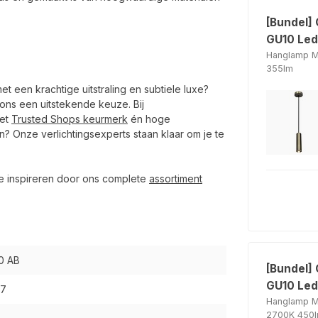
[Bundel] 
GU10 Led
Hanglamp Mi
355lm
 een krachtige uitstraling en subtiele luxe?
rons een uitstekende keuze. Bij
het
Trusted Shops keurmerk
én hoge
n? Onze verlichtingsexperts staan klaar om je te
je inspireren door ons complete
assortiment
0 AB
[Bundel]
GU10 Led 
97
Hanglamp Mi
2700K 450l