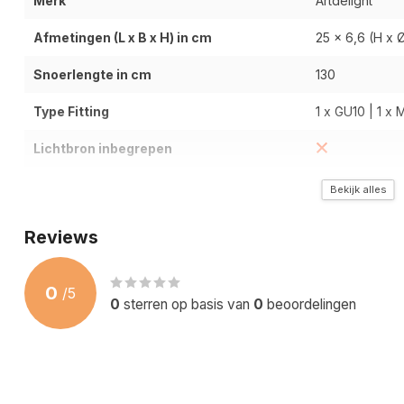
Merk
Artdelight
Afmetingen (L x B x H) in cm
25 x 6,6 (H x 
Snoerlengte in cm
130
Type Fitting
1 x GU10 | 1 x M
Lichtbron inbegrepen
Dimfunctie
Bekijk alles
In Hoogte Verstelbaar
Reviews
Type Materiaal
Metaal
0
/
5
Kleur / Uitvoering
Antiek Brons
0
sterren op basis van
0
beoordelingen
Wattage / Lichtopbrengt (Lumen)
Afhankelijk va
Kleurtemperatuur (Kelvin)
Afhankelijk va