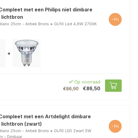
Compleet met een Philips niet dimbare
 lichtbron
-1%
lano 25cm - Antiek Brons
+
GU10 Led 4,6W 2700K
+
Op voorraad
€86,50
€86,90
 Compleet met een Artdelight dimbare
lichtbron (zwart)
-1%
lano 25cm - Antiek Brons
+
GU10 LED Zwart 5W
m - Dimbaar