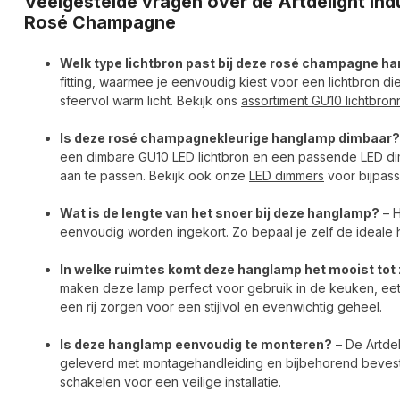
Veelgestelde vragen over de Artdelight In
Rosé Champagne
Welk type lichtbron past bij deze rosé champagne h
fitting, waarmee je eenvoudig kiest voor een lichtbron die
sfeervol warm licht. Bekijk ons
assortiment GU10 lichtbro
Is deze rosé champagnekleurige hanglamp dimbaar?
een dimbare GU10 LED lichtbron en een passende LED dimm
aan te passen. Bekijk ook onze
LED dimmers
voor bijpas
Wat is de lengte van het snoer bij deze hanglamp?
– H
eenvoudig worden ingekort. Zo bepaal je zelf de ideale 
In welke ruimtes komt deze hanglamp het mooist tot 
maken deze lamp perfect voor gebruik in de keuken, ee
een rij zorgen voor een stijlvol en evenwichtig geheel.
Is deze hanglamp eenvoudig te monteren?
– De Artde
geleverd met montagehandleiding en bijbehorend bevestig
schakelen voor een veilige installatie.