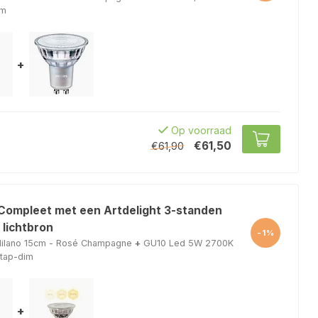
lm
+
Op voorraad
€61,50
€61,90
 Compleet met een Artdelight 3-standen
 lichtbron
-1%
ilano 15cm - Rosé Champagne
+
GU10 Led 5W 2700K
stap-dim
+