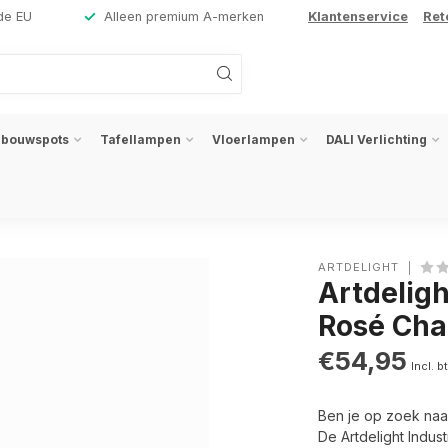
de EU
Alleen premium A-merken
Klantenservice
Ret
nbouwspots
Tafellampen
Vloerlampen
DALI Verlichting
ARTDELIGHT
Artdelig
Rosé Ch
€54,95
Incl. b
Ben je op zoek naar
De Artdelight Indus