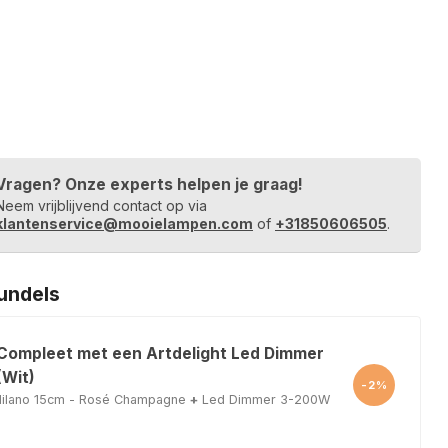
Vragen? Onze experts helpen je graag!
Neem vrijblijvend contact op via
klantenservice@mooielampen.com
of
+31850606505
.
undels
 Compleet met een Artdelight Led Dimmer
Wit)
-2%
ilano 15cm - Rosé Champagne
+
Led Dimmer 3-200W