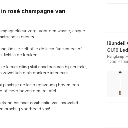
 in rosé champagne van
ampagnekleur zorgt voor een warme, chique
ntische interieurs.
[Bundel]
ing kies je zelf of je de lamp functioneel of
GU10 Led
ht licht in de keuken.
Hanglamp M
2200-2700K
e kleurstelling sluit naadloos aan bij neutrale,
n zowel lichte als donkere interieurs.
t plaats je de lamp eenvoudig boven een
rie of meer boven een eettafel.
bekend om haar combinatie van innovatief
n prachtig voorbeeld van!