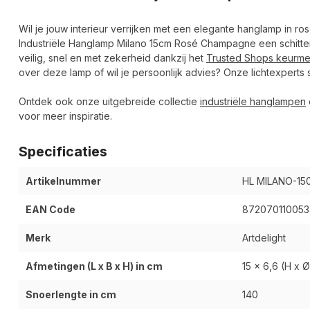
Wil je jouw interieur verrijken met een elegante hanglamp in r
Industriële Hanglamp Milano 15cm Rosé Champagne een schitte
veilig, snel en met zekerheid dankzij het
Trusted Shops keurme
over deze lamp of wil je persoonlijk advies? Onze lichtexperts s
Ontdek ook onze uitgebreide collectie
industriële hanglampen
voor meer inspiratie.
Specificaties
Artikelnummer
HL MILANO-15
EAN Code
872070110053
Merk
Artdelight
Afmetingen (L x B x H) in cm
15 x 6,6 (H x Ø
Snoerlengte in cm
140