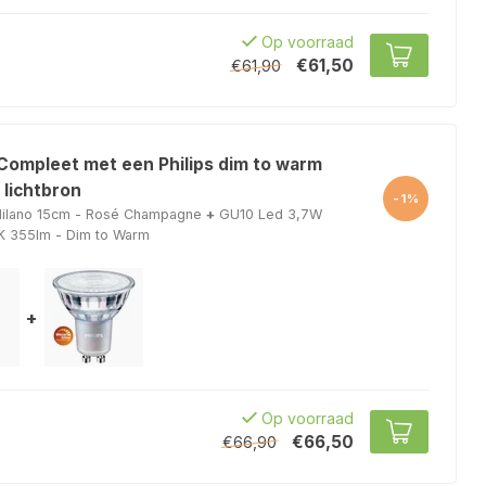
Op voorraad
€61,50
€61,90
 Compleet met een Philips dim to warm
 lichtbron
-1%
ilano 15cm - Rosé Champagne
+
GU10 Led 3,7W
 355lm - Dim to Warm
+
Op voorraad
€66,50
€66,90