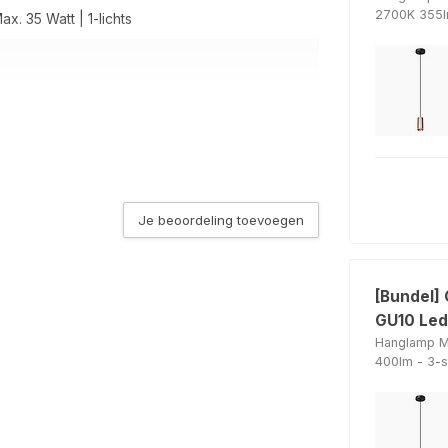
2700K 355
ax. 35 Watt | 1-lichts
Je beoordeling toevoegen
gne
n de Lichtbron keuze
[Bundel]
n de Lichtbron keuze
GU10 Led
Hanglamp M
400lm - 3-
t
n de Lichtbron keuze