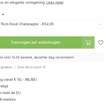
eur en elegante vormgeving.
Lees meer
.
:
*
Toevoegen aan winkelwagen
n vóór 14.30 besteld, dezelfde dag verzonden!*
gelijken
Deel dit product
ng vanaf € 50,- (NL/BE)
ktijd
r heel de EU
 A-merken