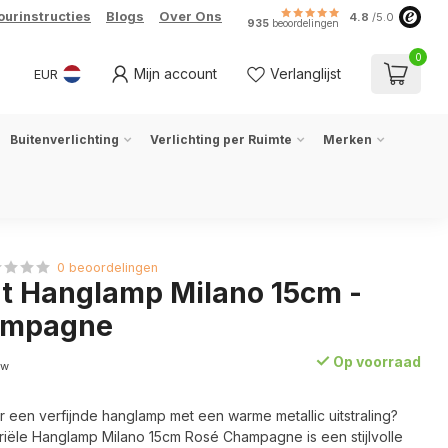
ourinstructies
Blogs
Over Ons
4.8
/5.0
935
beoordelingen
0
Mijn account
Verlanglijst
EUR
Buitenverlichting
Verlichting per Ruimte
Merken
0 beoordelingen
ht Hanglamp Milano 15cm -
ampagne
Op voorraad
tw
 een verfijnde hanglamp met een warme metallic uitstraling?
triële Hanglamp Milano 15cm Rosé Champagne is een stijlvolle