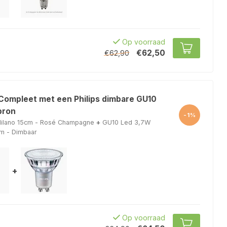
Op voorraad
€62,50
€62,90
 Compleet met een Philips dimbare GU10
bron
-1%
ilano 15cm - Rosé Champagne
+
GU10 Led 3,7W
m - Dimbaar
+
Op voorraad