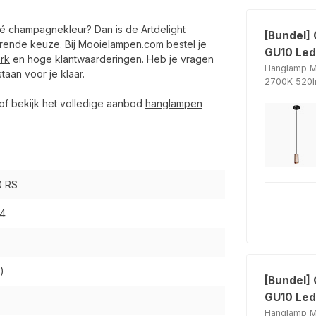
osé champagnekleur? Dan is de Artdelight
[Bundel]
rende keuze. Bij Mooielampen.com bestel je
GU10 Led 
rk
en hoge klantwaarderingen. Heb je vragen
Hanglamp M
taan voor je klaar.
2700K 520
of bekijk het volledige aanbod
hanglampen
0 RS
4
)
[Bundel] 
GU10 Led
Hanglamp M