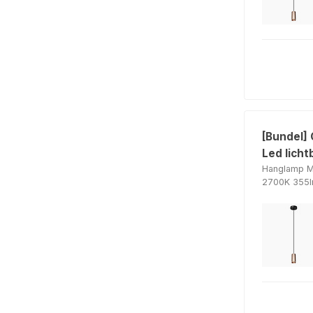
[Bundel]
Led licht
Hanglamp M
2700K 355l