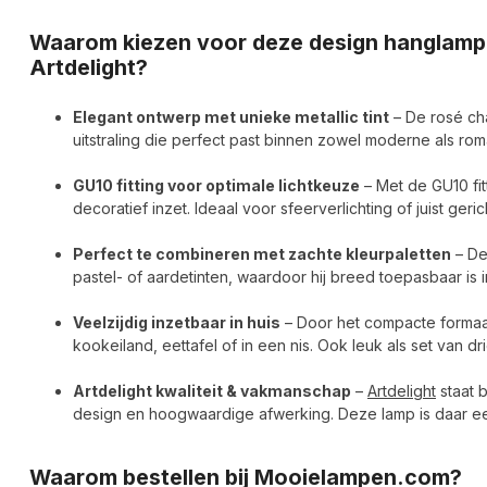
Waarom kiezen voor deze design hanglamp
Artdelight?
Elegant ontwerp met unieke metallic tint
– De rosé ch
uitstraling die perfect past binnen zowel moderne als roma
GU10 fitting voor optimale lichtkeuze
– Met de GU10 fitt
decoratief inzet. Ideaal voor sfeerverlichting of juist geric
Perfect te combineren met zachte kleurpaletten
– Dez
pastel- of aardetinten, waardoor hij breed toepasbaar is i
Veelzijdig inzetbaar in huis
– Door het compacte formaa
kookeiland, eettafel of in een nis. Ook leuk als set van d
Artdelight kwaliteit & vakmanschap
–
Artdelight
staat 
design en hoogwaardige afwerking. Deze lamp is daar ee
Waarom bestellen bij Mooielampen.com?