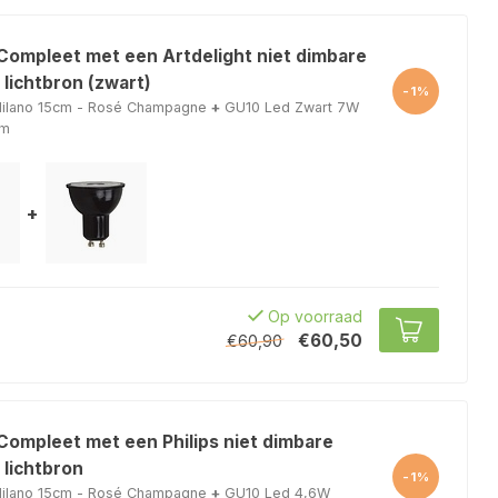
 Compleet met een Artdelight niet dimbare
lichtbron (zwart)
-1%
ilano 15cm - Rosé Champagne
+
GU10 Led Zwart 7W
lm
+
Op voorraad
€60,50
€60,90
Compleet met een Philips niet dimbare
 lichtbron
-1%
ilano 15cm - Rosé Champagne
+
GU10 Led 4,6W