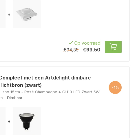
+
Op voorraad
€93,50
€94,85
 Compleet met een Artdelight dimbare
lichtbron (zwart)
-1%
ilano 15cm - Rosé Champagne
+
GU10 LED Zwart 5W
m - Dimbaar
+