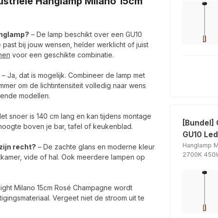
dustriële Hanglamp Milano 15cm
anglamp?
– De lamp beschikt over een GU10
 past bij jouw wensen, helder werklicht of juist
nnen
voor een geschikte combinatie.
– Ja, dat is mogelijk. Combineer de lamp met
er om de lichtintensiteit volledig naar wens
sende modellen.
et snoer is 140 cm lang en kan tijdens montage
[Bundel]
hoogte boven je bar, tafel of keukenblad.
GU10 Led 
Hanglamp M
zijn recht?
– De zachte glans en moderne kleur
2700K 450l
tkamer, vide of hal. Ook meerdere lampen op
light Milano 15cm Rosé Champagne wordt
ingsmateriaal. Vergeet niet de stroom uit te