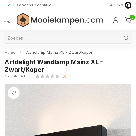
30 dagen Bedenktijd
Verzending do
4.8
/5.0
0
MENU
Home
/
Wandlamp Mainz XL - Zwart/Koper
Artdelight Wandlamp Mainz XL -
Zwart/Koper
ARTDELIGHT
(0)