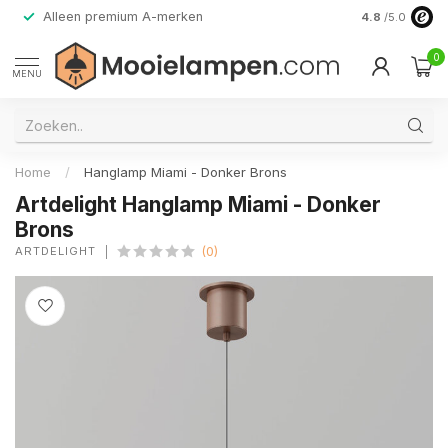
Alleen premium A-merken
4.8
/5.0
0
MENU
Home
/
Hanglamp Miami - Donker Brons
Artdelight Hanglamp Miami - Donker
Brons
ARTDELIGHT
(0)