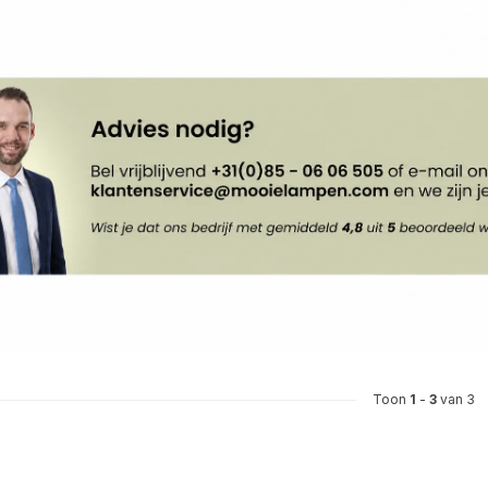
Toon
1
-
3
van 3