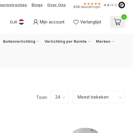
ourinstructies
Blogs
Over Ons
4.8
/5.0
935
beoordelingen
0
Mijn account
Verlanglijst
EUR
Buitenverlichting
Verlichting per Ruimte
Merken
Toon: