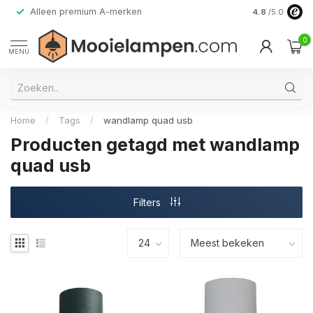
Alleen premium A-merken
4.8
/5.0
0
MENU
Home
/
Tags
/
wandlamp quad usb
Producten getagd met wandlamp
quad usb
Filters