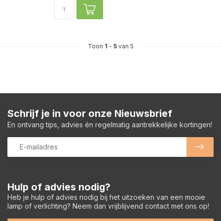
Toon
1
-
5
van 5
Schrijf je in voor onze Nieuwsbrief
En ontvang tips, advies én regelmatig aantrekkelijke kortingen!
Hulp of advies nodig?
Heb je hulp of advies nodig bij het uitzoeken van een mooie
lamp of verlichting? Neem dan vrijblijvend contact met ons op!