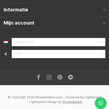
Informatie
Mijn account
€
© Copyright 2026 Mooielampen.com
- Powered by
Lightspeed
-
Lightspeed design
by
Dyvelopment