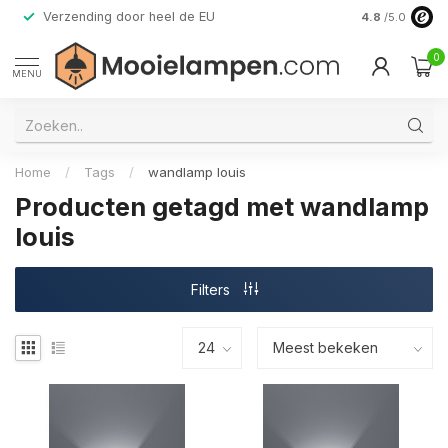
Verzending door heel de EU
Alleen premi
4.8
/5.0
0
MENU
Home
/
Tags
/
wandlamp louis
Producten getagd met wandlamp
louis
Filters