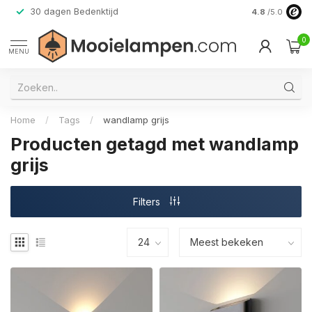
30 dagen Bedenktijd
Verzending do
4.8
/5.0
0
MENU
Home
/
Tags
/
wandlamp grijs
Producten getagd met wandlamp
grijs
Filters