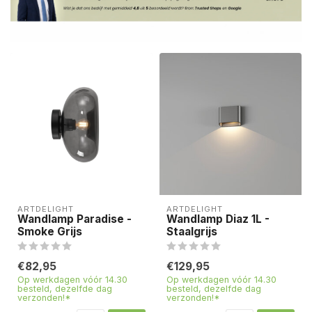
ARTDELIGHT
ARTDELIGHT
Wandlamp Paradise -
Wandlamp Diaz 1L -
Smoke Grijs
Staalgrijs
€82,95
€129,95
Op werkdagen vóór 14.30
Op werkdagen vóór 14.30
besteld, dezelfde dag
besteld, dezelfde dag
verzonden!*
verzonden!*