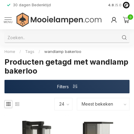
30 dagen Bedenktijd
Verzending do
4.8
/5.0
0
MENU
Home
/
Tags
/
wandlamp bakerloo
Producten getagd met wandlamp
bakerloo
Filters