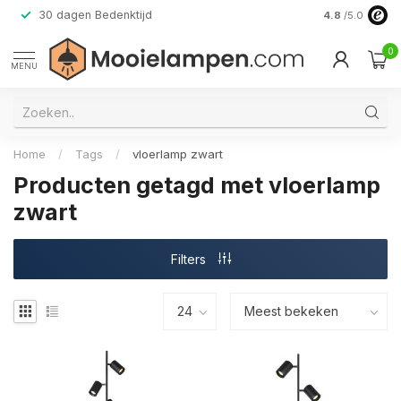
30 dagen Bedenktijd
Verzending do
4.8
/5.0
0
MENU
Home
/
Tags
/
vloerlamp zwart
Producten getagd met vloerlamp
zwart
Filters