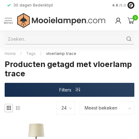
30 dagen Bedenktijd
Verzending do
4.8
/5.0
0
MENU
Home
/
Tags
/
vloerlamp trace
Producten getagd met vloerlamp
trace
Filters