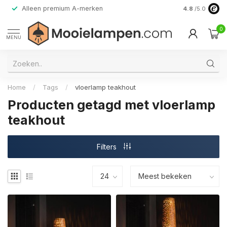
Alleen premium A-merken
4.8
/5.0
0
MENU
Home
/
Tags
/
vloerlamp teakhout
Producten getagd met vloerlamp
teakhout
Filters