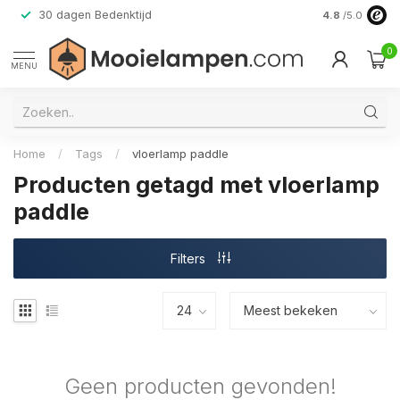
30 dagen Bedenktijd
Verzending do
4.8
/5.0
0
MENU
Home
/
Tags
/
vloerlamp paddle
Producten getagd met vloerlamp
paddle
Filters
Geen producten gevonden!